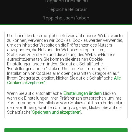
Teppiche Dunkelblau
Teppiche Hellbraun
Teppiche Lachsfarben
Teppiche Cremefarben
Teppiche Lilac
Um Ihnen den bestmöglichen Service auf unserer Website bieten
zu können, verwenden wir Cookies. Cookies werden verwendet,
Teppiche Gelb
um den Inhalt der Website an die Präferenzen des Nutzers
anzupassen, die Nutzung der Websites zu optimieren,
Teppiche Pfefferminz
Statistiken zu erstellen und die Sitzung des Website-Nutzers
aufrechtzuerhalten. Sie können die einzelnen Cookie-
Teppiche Blau
Einstellungen ändern, indem Sie auf die Schaltfläche
'Einstellungen ändern‘ klicken. Um Ihre Zustimmung zur
Teppiche Orange
Installation von Cookies aller oben genannten Kategorien auf
Teppiche Rosa
Ihrem Endgerät zu erteilen, klicken Sie auf die Schaltfläche
'Alle
Cookies akzeptieren'
.
Teppiche Grau
Wenn Sie auf die Schaltfläche
'Einstellungen ändern'
klicken,
Teppiche Terrakotte
wenn die Einstellungen Ihren Präferenzen entsprechen, um Ihre
Zustimmung zur Installation von Cookies auf Ihrem Endgerät in
Teppiche Grün
dem von Ihnen gewählten Umfang zu geben, klicken Sie auf die
Teppiche Golden
Schaltfläche
'Speichern und akzeptieren'
.
Soweit Cookies Ihre personenbezogenen Daten enthalten, ist die
Grundlage für die Verarbeitung das berechtigte Interesse des