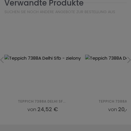
Verwandte Produkte
SUCHEN SIE NOCH ANDERE ANGEBOTE ZUR BESTELLUNG AUS
TEPPICH 7388A DELHI SFB - ZIELONY
20,47 €
10,2
von
von