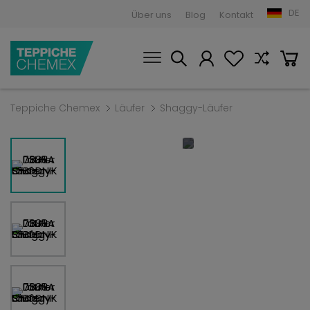
DE
Über uns
Blog
Kontakt
Teppiche Chemex
Läufer
Shaggy-Läufer