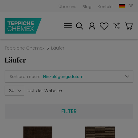
DE
Über uns
Blog
Kontakt
Teppiche Chemex
Läufer
Läufer
Sortieren nach:
Hinzufügungsdatum
auf der Website
24
FILTER