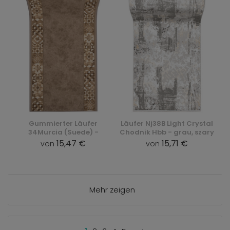
Gummierter Läufer
Läufer Nj38B Light Crystal
34Murcia (Suede) -
Chodnik Hbb - grau, szary
15,47 €
15,71 €
von
von
Mehr zeigen