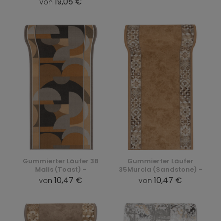
19,05 €
von
Gummierter Läufer 38
Gummierter Läufer
Malis (Toast) -
35Murcia (Sandstone) -
10,47 €
10,47 €
von
von