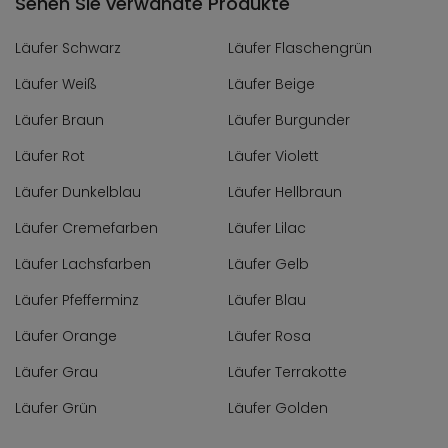
Sehen Sie verwandte Produkte
Läufer Schwarz
Läufer Flaschengrün
Läufer Weiß
Läufer Beige
Läufer Braun
Läufer Burgunder
Läufer Rot
Läufer Violett
Läufer Dunkelblau
Läufer Hellbraun
Läufer Cremefarben
Läufer Lilac
Läufer Lachsfarben
Läufer Gelb
Läufer Pfefferminz
Läufer Blau
Läufer Orange
Läufer Rosa
Läufer Grau
Läufer Terrakotte
Läufer Grün
Läufer Golden