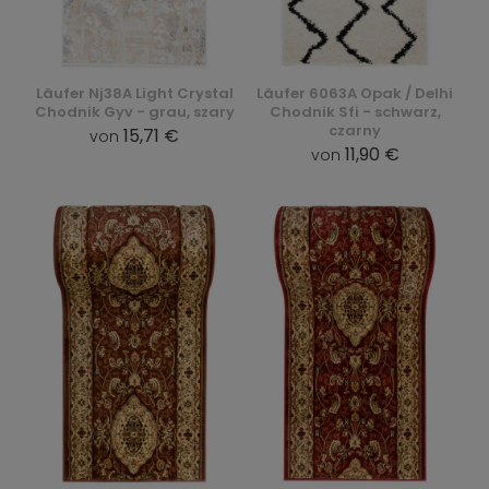
Läufer Nj38A Light Crystal
Läufer 6063A Opak / Delhi
Chodnik Gyv - grau, szary
Chodnik Sfi - schwarz,
czarny
15,71 €
von
11,90 €
von