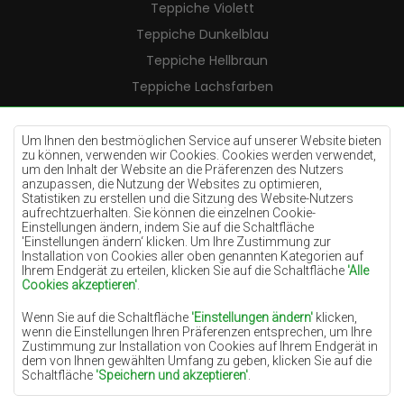
Teppiche Violett
Teppiche Dunkelblau
Teppiche Hellbraun
Teppiche Lachsfarben
Teppiche Cremefarben
Teppiche Lilac
Um Ihnen den bestmöglichen Service auf unserer Website bieten
zu können, verwenden wir Cookies. Cookies werden verwendet,
Teppiche Gelb
um den Inhalt der Website an die Präferenzen des Nutzers
anzupassen, die Nutzung der Websites zu optimieren,
Teppiche Pfefferminz
Statistiken zu erstellen und die Sitzung des Website-Nutzers
aufrechtzuerhalten. Sie können die einzelnen Cookie-
Teppiche Blau
Einstellungen ändern, indem Sie auf die Schaltfläche
'Einstellungen ändern‘ klicken. Um Ihre Zustimmung zur
Teppiche Orange
Installation von Cookies aller oben genannten Kategorien auf
Teppiche Rosa
Ihrem Endgerät zu erteilen, klicken Sie auf die Schaltfläche
'Alle
Cookies akzeptieren'
.
Teppiche Grau
Wenn Sie auf die Schaltfläche
'Einstellungen ändern'
klicken,
Teppiche Terrakotte
wenn die Einstellungen Ihren Präferenzen entsprechen, um Ihre
Zustimmung zur Installation von Cookies auf Ihrem Endgerät in
Teppiche Grün
dem von Ihnen gewählten Umfang zu geben, klicken Sie auf die
Teppiche Golden
Schaltfläche
'Speichern und akzeptieren'
.