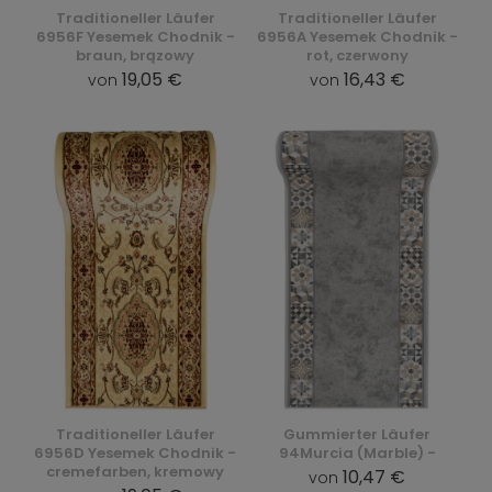
Traditioneller Läufer
Traditioneller Läufer
6956F Yesemek Chodnik -
6956A Yesemek Chodnik -
braun, brązowy
rot, czerwony
19,05 €
16,43 €
von
von
Traditioneller Läufer
Gummierter Läufer
6956D Yesemek Chodnik -
94Murcia (Marble) -
cremefarben, kremowy
10,47 €
von