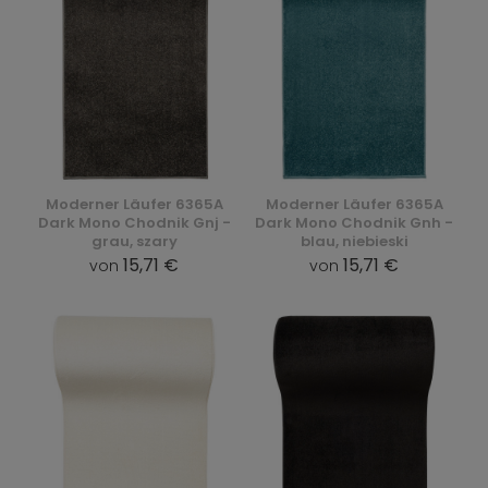
Moderner Läufer 6365A
Moderner Läufer 6365A
Dark Mono Chodnik Gnj -
Dark Mono Chodnik Gnh -
grau, szary
blau, niebieski
15,71 €
15,71 €
von
von