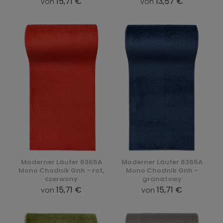
15,71 €
13,57 €
von
von
Moderner Läufer 6365A
Moderner Läufer 6365A
Mono Chodnik Gnh - rot,
Mono Chodnik Gnh -
czerwony
granatowy
15,71 €
15,71 €
von
von