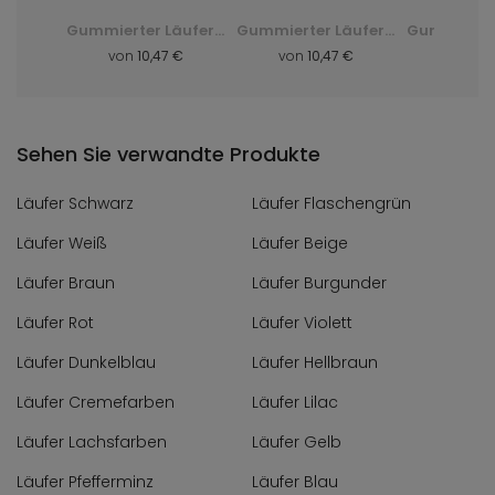
Moderner Läufer 4596A Dark Cheap Crm Chodnik - grau, szary
Gummierter Läufer 22 Cheops (Forest) -
Gummierter Läufer 11 Inca (Monarch) - Bordo - rot
 €
von
10,47 €
von
10,47 €
von
10
Sehen Sie verwandte Produkte
Läufer Schwarz
Läufer Flaschengrün
Läufer Weiß
Läufer Beige
Läufer Braun
Läufer Burgunder
Läufer Rot
Läufer Violett
Läufer Dunkelblau
Läufer Hellbraun
Läufer Cremefarben
Läufer Lilac
Läufer Lachsfarben
Läufer Gelb
Läufer Pfefferminz
Läufer Blau