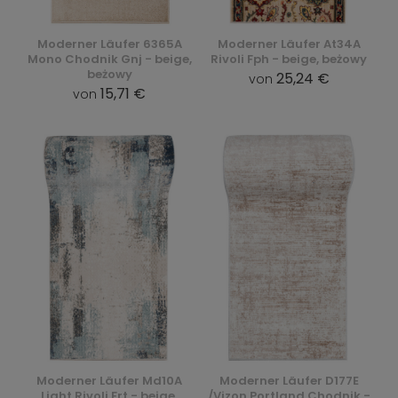
Moderner Läufer 6365A
Moderner Läufer At34A
Mono Chodnik Gnj - beige,
Rivoli Fph - beige, beżowy
beżowy
25,24 €
von
15,71 €
von
Moderner Läufer Md10A
Moderner Läufer D177E
Light Rivoli Frt - beige,
/Vizon Portland Chodnik -