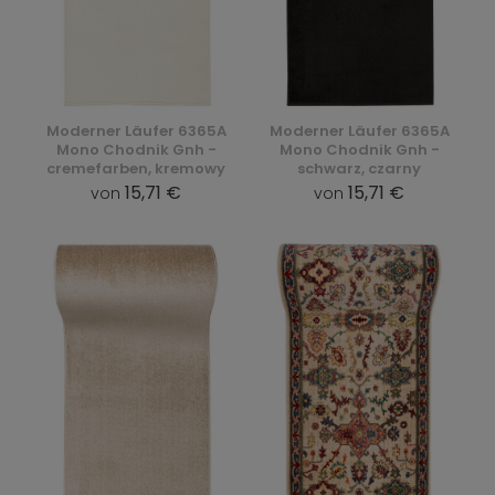
Moderner Läufer 6365A
Moderner Läufer 6365A
Mono Chodnik Gnh -
Mono Chodnik Gnh -
cremefarben, kremowy
schwarz, czarny
15,71 €
15,71 €
von
von