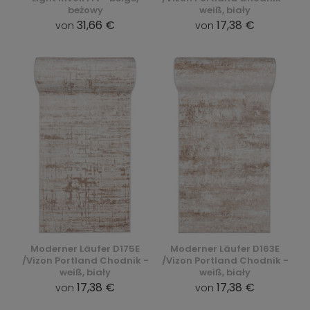
beżowy
weiß, biały
31,66 €
17,38 €
von
von
Moderner Läufer D175E
Moderner Läufer D163E
/Vizon Portland Chodnik -
/Vizon Portland Chodnik -
weiß, biały
weiß, biały
17,38 €
17,38 €
von
von