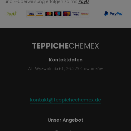
und E-Überweisung
erfolgen za mit
PayU
TEPPICHE
CHEMEX
Kontaktdaten
Al. Wyzwolenia 61, 26-225 Gowarczów
kontakt@teppichechemex.de
Unser Angebot