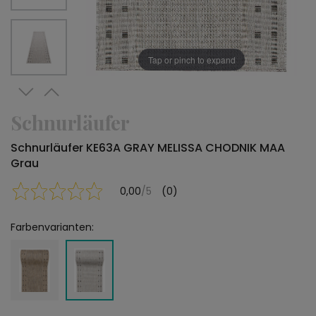
Tap or pinch to expand
Schnurläufer
Schnurläufer KE63A GRAY MELISSA CHODNIK MAA
Grau
0,00
/5
(0)
Farbenvarianten: