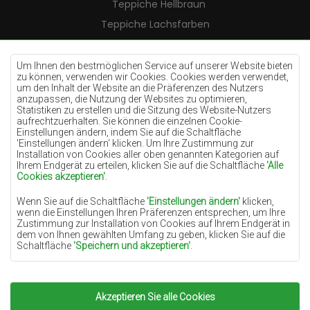
Teppiche Hellbraun
Teppiche Lachsfarben
Teppiche Cremefarben
Teppiche Lilac
Um Ihnen den bestmöglichen Service auf unserer Website bieten
zu können, verwenden wir Cookies. Cookies werden verwendet,
Teppiche Gelb
um den Inhalt der Website an die Präferenzen des Nutzers
anzupassen, die Nutzung der Websites zu optimieren,
Teppiche Pfefferminz
Statistiken zu erstellen und die Sitzung des Website-Nutzers
aufrechtzuerhalten. Sie können die einzelnen Cookie-
Teppiche Blau
Einstellungen ändern, indem Sie auf die Schaltfläche
'Einstellungen ändern‘ klicken. Um Ihre Zustimmung zur
Teppiche Orange
Installation von Cookies aller oben genannten Kategorien auf
Teppiche Rosa
Ihrem Endgerät zu erteilen, klicken Sie auf die Schaltfläche
'Alle
Cookies akzeptieren'
.
Teppiche Grau
Wenn Sie auf die Schaltfläche
'Einstellungen ändern'
klicken,
Teppiche Terrakotte
wenn die Einstellungen Ihren Präferenzen entsprechen, um Ihre
Zustimmung zur Installation von Cookies auf Ihrem Endgerät in
Teppiche Grün
dem von Ihnen gewählten Umfang zu geben, klicken Sie auf die
Teppiche Golden
Schaltfläche
'Speichern und akzeptieren'
.
Soweit Cookies Ihre personenbezogenen Daten enthalten, ist die
Grundlage für die Verarbeitung das berechtigte Interesse des
Datenverwalters (TEPPICHECHEMEX) oder Dritter in Form der
Akzeptieren Sie alle Cookies
Copyright 2022
Teppiche Chemex.
Alle Rechte
Bereitstellung qualitativ hochwertiger Dienste auf unserer