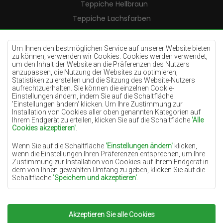
Teppiche Hellbraun
Teppiche Lachsfarben
Teppiche Cremefarben
Teppiche Lilac
Um Ihnen den bestmöglichen Service auf unserer Website bieten
zu können, verwenden wir Cookies. Cookies werden verwendet,
Teppiche Gelb
um den Inhalt der Website an die Präferenzen des Nutzers
anzupassen, die Nutzung der Websites zu optimieren,
Teppiche Pfefferminz
Statistiken zu erstellen und die Sitzung des Website-Nutzers
aufrechtzuerhalten. Sie können die einzelnen Cookie-
Teppiche Blau
Einstellungen ändern, indem Sie auf die Schaltfläche
'Einstellungen ändern‘ klicken. Um Ihre Zustimmung zur
Teppiche Orange
Installation von Cookies aller oben genannten Kategorien auf
Teppiche Rosa
Ihrem Endgerät zu erteilen, klicken Sie auf die Schaltfläche
'Alle
Cookies akzeptieren'
.
Teppiche Grau
Wenn Sie auf die Schaltfläche
'Einstellungen ändern'
klicken,
Teppiche Terrakotte
wenn die Einstellungen Ihren Präferenzen entsprechen, um Ihre
Zustimmung zur Installation von Cookies auf Ihrem Endgerät in
Teppiche Grün
dem von Ihnen gewählten Umfang zu geben, klicken Sie auf die
Teppiche Golden
Schaltfläche
'Speichern und akzeptieren'
.
Soweit Cookies Ihre personenbezogenen Daten enthalten, ist die
Grundlage für die Verarbeitung das berechtigte Interesse des
Datenverwalters (TEPPICHECHEMEX) oder Dritter in Form der
Akzeptieren Sie alle Cookies
Copyright 2022
Teppiche Chemex.
Alle Rechte
Bereitstellung qualitativ hochwertiger Dienste auf unserer