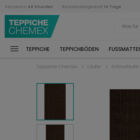
Versand in
48 Stunden
Rücksendungsrecht
14 Tage
TEPPICHE
TEPPICHBÖDEN
FUSSMATTEN
Teppiche Chemex
Läufer
Schnurläufer