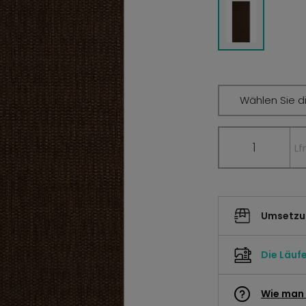
Wählen Sie di
Lf
Umsetzun
Die Läuf
Wie man 