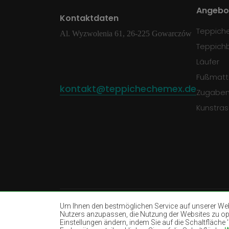
Angebo
Kontaktdaten
Teppich
Al. Wyzwolenia 61, 26-225 Gowarczów
Teppich
Läufer
Fußmatt
kontakt@teppichechemex.de
Zugabe
Kunstra
Um Ihnen den bestmöglichen Service auf unserer Webs
Nutzers anzupassen, die Nutzung der Websites zu opti
Einstellungen ändern, indem Sie auf die Schaltfläche
Teppiche Beige
Teppiche Weiß