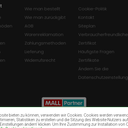
t
Wie man bestellt
Cookie-Politik
e
Wie man zurückgibt
Kontakt
böden
AGB
Siteplan
Warenreklamation
Verbraucherfreundliche
en
Zahlungsmethoden
Zertifikat
n
Lieferung
Häufigste Fragen
sen
Widerrufsrecht
Zertifikate
Ändern Sie die
Datenschutzeinstellun
ite bieten zu können, verwenden wir Cookies. Cookies werden verwendet
mieren, Statistiken zu erstellen und die Sitzung des Website-Nutzers auf
 'Einstellungen ändern‘ klicken. Um Ihre Zustimmung zur Installation von
Teppiche Braun
Teppiche Burgu