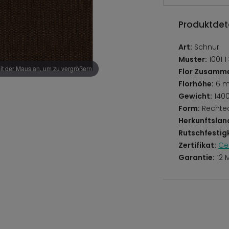
Produktdeta
Art:
Schnur
Muster:
1001 
it der Maus an, um zu vergrößern
Flor Zusamm
Florhöhe:
6 
Gewicht:
140
Form:
Rechte
Herkunftslan
Rutschfestigk
Zertifikat:
Ce
Garantie:
12 