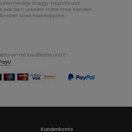
, darunter trendige Shaggy-Teppiche und
les, was Sie in unserem Online-Shop bestellen
ußmatten sowie Rasenteppiche.
tionen mit Kreditkarte und E-
PayU
Kundenkonto