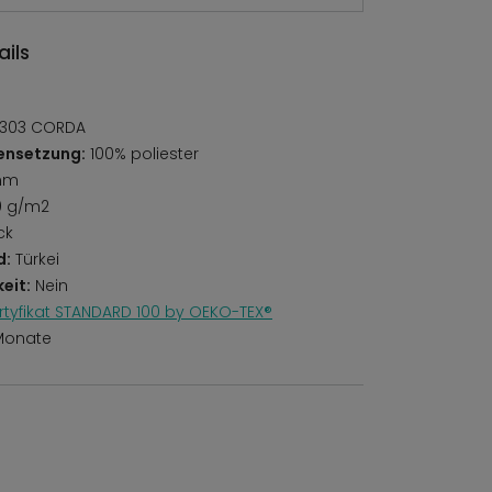
ils
1 303 CORDA
ensetzung:
100% poliester
mm
0 g/m2
ck
d:
Türkei
eit:
Nein
rtyfikat STANDARD 100 by OEKO-TEX®
Monate