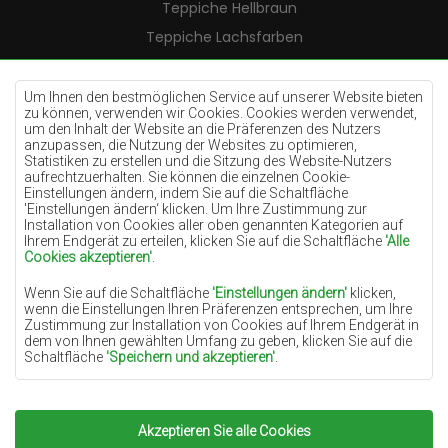
Teppiche Hellbraun
Teppiche Lachsfarben
Teppiche Cremefarben
Teppiche Lilac
Um Ihnen den bestmöglichen Service auf unserer Website bieten
zu können, verwenden wir Cookies. Cookies werden verwendet,
Teppiche Gelb
um den Inhalt der Website an die Präferenzen des Nutzers
anzupassen, die Nutzung der Websites zu optimieren,
Teppiche Pfefferminz
Statistiken zu erstellen und die Sitzung des Website-Nutzers
aufrechtzuerhalten. Sie können die einzelnen Cookie-
Teppiche Blau
Einstellungen ändern, indem Sie auf die Schaltfläche
'Einstellungen ändern‘ klicken. Um Ihre Zustimmung zur
Teppiche Orange
Installation von Cookies aller oben genannten Kategorien auf
Teppiche Rosa
Ihrem Endgerät zu erteilen, klicken Sie auf die Schaltfläche
'Alle
Cookies akzeptieren'
.
Teppiche Grau
Wenn Sie auf die Schaltfläche
'Einstellungen ändern'
klicken,
Teppiche Terrakotte
wenn die Einstellungen Ihren Präferenzen entsprechen, um Ihre
Zustimmung zur Installation von Cookies auf Ihrem Endgerät in
Teppiche Grün
dem von Ihnen gewählten Umfang zu geben, klicken Sie auf die
Teppiche Golden
Schaltfläche
'Speichern und akzeptieren'
.
Soweit Cookies Ihre personenbezogenen Daten enthalten, ist die
Grundlage für die Verarbeitung das berechtigte Interesse des
Datenverwalters (TEPPICHECHEMEX) oder Dritter in Form der
Akzeptieren Sie alle Cookies
Copyright 2022
Teppiche Chemex.
Alle Rechte
Bereitstellung qualitativ hochwertiger Dienste auf unserer