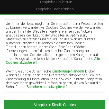
Teppiche Hellbraun
Teppiche Lachsfarben
Teppiche Cremefarben
Teppiche Lilac
Um Ihnen den bestmöglichen Service auf unserer Website bieten
zu können, verwenden wir Cookies. Cookies werden verwendet,
Teppiche Gelb
um den Inhalt der Website an die Präferenzen des Nutzers
anzupassen, die Nutzung der Websites zu optimieren,
Teppiche Pfefferminz
Statistiken zu erstellen und die Sitzung des Website-Nutzers
aufrechtzuerhalten. Sie können die einzelnen Cookie-
Teppiche Blau
Einstellungen ändern, indem Sie auf die Schaltfläche
'Einstellungen ändern‘ klicken. Um Ihre Zustimmung zur
Teppiche Orange
Installation von Cookies aller oben genannten Kategorien auf
Teppiche Rosa
Ihrem Endgerät zu erteilen, klicken Sie auf die Schaltfläche
'Alle
Cookies akzeptieren'
.
Teppiche Grau
Wenn Sie auf die Schaltfläche
'Einstellungen ändern'
klicken,
Teppiche Terrakotte
wenn die Einstellungen Ihren Präferenzen entsprechen, um Ihre
Zustimmung zur Installation von Cookies auf Ihrem Endgerät in
Teppiche Grün
dem von Ihnen gewählten Umfang zu geben, klicken Sie auf die
Teppiche Golden
Schaltfläche
'Speichern und akzeptieren'
.
Soweit Cookies Ihre personenbezogenen Daten enthalten, ist die
Grundlage für die Verarbeitung das berechtigte Interesse des
Datenverwalters (TEPPICHECHEMEX) oder Dritter in Form der
Akzeptieren Sie alle Cookies
Copyright 2022
Teppiche Chemex.
Alle Rechte
Bereitstellung qualitativ hochwertiger Dienste auf unserer