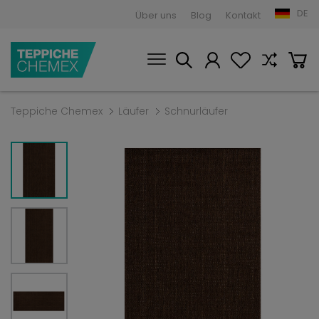
DE
Über uns
Blog
Kontakt
Teppiche Chemex
Läufer
Schnurläufer