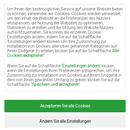
Teppiche Cremefarben
Teppiche Lilac
Um Ihnen den bestmöglichen Service auf unserer Website bieten
zu können, verwenden wir Cookies. Cookies werden verwendet,
Teppiche Gelb
um den Inhalt der Website an die Präferenzen des Nutzers
anzupassen, die Nutzung der Websites zu optimieren,
Teppiche Pfefferminz
Statistiken zu erstellen und die Sitzung des Website-Nutzers
aufrechtzuerhalten. Sie können die einzelnen Cookie-
Teppiche Blau
Einstellungen ändern, indem Sie auf die Schaltfläche
'Einstellungen ändern‘ klicken. Um Ihre Zustimmung zur
Teppiche Orange
Installation von Cookies aller oben genannten Kategorien auf
Teppiche Rosa
Ihrem Endgerät zu erteilen, klicken Sie auf die Schaltfläche
'Alle
Cookies akzeptieren'
.
Teppiche Grau
Wenn Sie auf die Schaltfläche
'Einstellungen ändern'
klicken,
Teppiche Terrakotte
wenn die Einstellungen Ihren Präferenzen entsprechen, um Ihre
Zustimmung zur Installation von Cookies auf Ihrem Endgerät in
Teppiche Grün
dem von Ihnen gewählten Umfang zu geben, klicken Sie auf die
Teppiche Golden
Schaltfläche
'Speichern und akzeptieren'
.
Soweit Cookies Ihre personenbezogenen Daten enthalten, ist die
Grundlage für die Verarbeitung das berechtigte Interesse des
Datenverwalters (TEPPICHECHEMEX) oder Dritter in Form der
Akzeptieren Sie alle Cookies
Copyright 2022
Teppiche Chemex.
Alle Rechte
Bereitstellung qualitativ hochwertiger Dienste auf unserer
Website und der Marketingaktivitäten des Datenverwalters und
vorbehalten.
seiner vertrauenswürdigen Partner.
Umsetzung:
www.dimax.pl
Ändern Sie alle Einstellungen
Mehr Informationen über die Cookies sowie die