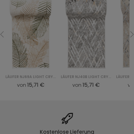
LÄUFER NJ69A LIGHT CRYSTAL CHODNIK HBC - ZIELONY
LÄUFER NJ40B LIGHT CRYSTAL CHODNIK HBB - SZARY
15,71 €
15,71 €
von
von
vo
Kostenlose Lieferung