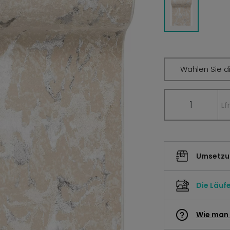
Wählen Sie di
Lf
Umsetzun
Die Läuf
Wie man 