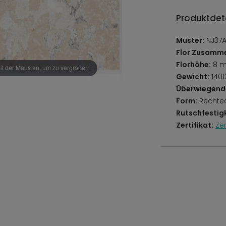
Produktdeta
Muster:
NJ37A
Flor Zusamm
Florhöhe:
8 
it der Maus an, um zu vergrößern
Gewicht:
140
Überwiegend
Form:
Rechte
Rutschfestigk
Zertifikat:
Ze