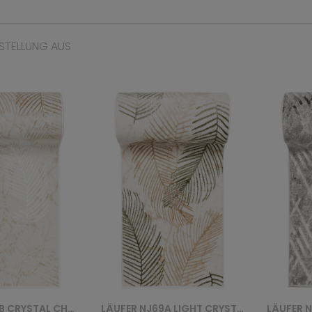
STELLUNG AUS
LÄUFER NJ69A LIGHT CRYSTAL CHODNIK HBC - ZIELONY
LÄUFER NJ40B LIGHT CRYSTAL CHODNIK HBB - SZARY