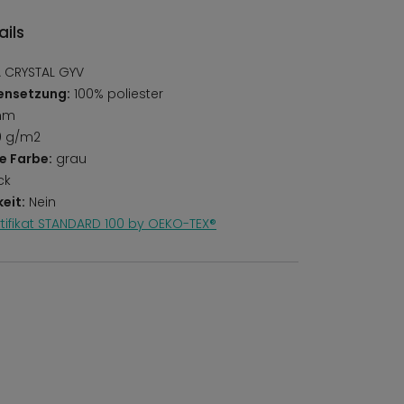
ils
 CRYSTAL GYV
ensetzung:
100% poliester
mm
0 g/m2
e Farbe:
grau
ck
eit:
Nein
rtifikat STANDARD 100 by OEKO-TEX®