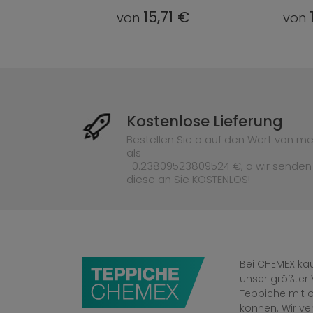
71 €
15,71 €
von
von
Kostenlose Lieferung
Bestellen Sie o auf den Wert von me
als
-0.23809523809524 €, a wir senden
diese an Sie KOSTENLOS!
Bei CHEMEX kau
unser größter 
Teppiche mit o
können. Wir v