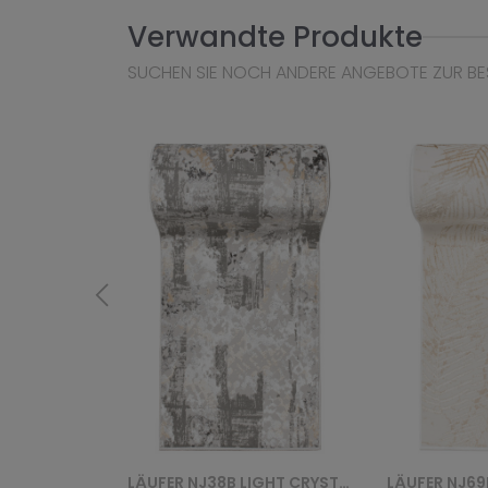
Verwandte Produkte
SUCHEN SIE NOCH ANDERE ANGEBOTE ZUR BE
LÄUFER NJ38B LIGHT CRYSTAL CHODNIK HBB - SZARY
LÄUFER NJ69B CRYSTAL CHODNIK GYU - BRĄZOWY