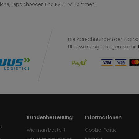
iche, Teppichböden und PVC - willkommen!
Die Abrechnungen der Transak
Überweisung
erfolgen za mit
Kundenbetreuung
Informationen
t
Wie man bestellt
Cookie-Politik