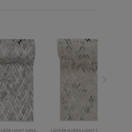
LÄUFER NJ40A LIGHT CRYSTAL CHODNIK GYV - SZARY
LÄUFER NJ40A CRYSTAL CHODNIK HBC - BEŻOWY