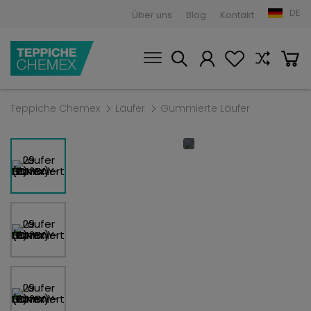
DE
Über uns
Blog
Kontakt
Teppiche Chemex
Läufer
Gummierte Läufer