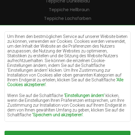
Teppiche Dunkelblau
Teppiche Hellbraun
Teppiche Lachsfarben
Teppiche Cremefarben
Teppiche Lilac
Um Ihnen den bestmöglichen Service auf unserer Website bieten
zu können, verwenden wir Cookies. Cookies werden verwendet,
Teppiche Gelb
um den Inhalt der Website an die Präferenzen des Nutzers
anzupassen, die Nutzung der Websites zu optimieren,
Teppiche Pfefferminz
Statistiken zu erstellen und die Sitzung des Website-Nutzers
aufrechtzuerhalten. Sie können die einzelnen Cookie-
Teppiche Blau
Einstellungen ändern, indem Sie auf die Schaltfläche
'Einstellungen ändern‘ klicken. Um Ihre Zustimmung zur
Teppiche Orange
Installation von Cookies aller oben genannten Kategorien auf
Teppiche Rosa
Ihrem Endgerät zu erteilen, klicken Sie auf die Schaltfläche
'Alle
Cookies akzeptieren'
.
Teppiche Grau
Wenn Sie auf die Schaltfläche
'Einstellungen ändern'
klicken,
Teppiche Terrakotte
wenn die Einstellungen Ihren Präferenzen entsprechen, um Ihre
Zustimmung zur Installation von Cookies auf Ihrem Endgerät in
Teppiche Grün
dem von Ihnen gewählten Umfang zu geben, klicken Sie auf die
Teppiche Golden
Schaltfläche
'Speichern und akzeptieren'
.
Soweit Cookies Ihre personenbezogenen Daten enthalten, ist die
Grundlage für die Verarbeitung das berechtigte Interesse des