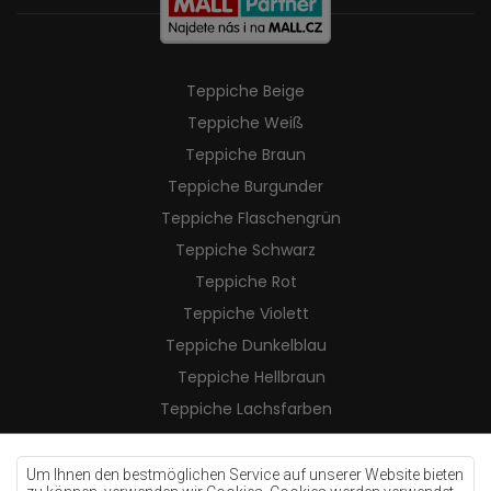
Teppiche Beige
Teppiche Weiß
Teppiche Braun
Teppiche Burgunder
Teppiche Flaschengrün
Teppiche Schwarz
Teppiche Rot
Teppiche Violett
Teppiche Dunkelblau
Teppiche Hellbraun
Teppiche Lachsfarben
Teppiche Cremefarben
Teppiche Lilac
Um Ihnen den bestmöglichen Service auf unserer Website bieten