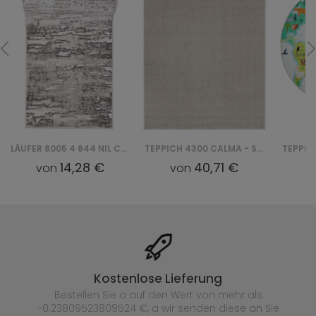
LÄUFER 8005 4 644 NIL CHODNIK
TEPPICH 4300 CALMA - SREBRNY
14,28 €
40,71 €
von
von
v
Kostenlose Lieferung
Bestellen Sie o auf den Wert von mehr als
-0.23809523809524 €, a wir senden diese an Sie