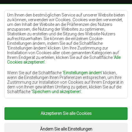
Teppiche Cremefarben
Teppiche Lilac
Um Ihnen den bestmöglichen Service auf unserer Website bieten
zu können, verwenden wir Cookies. Cookies werden verwendet,
Teppiche Gelb
um den Inhalt der Website an die Präferenzen des Nutzers
anzupassen, die Nutzung der Websites zu optimieren,
Teppiche Pfefferminz
Statistiken zu erstellen und die Sitzung des Website-Nutzers
aufrechtzuerhalten. Sie können die einzelnen Cookie-
Teppiche Blau
Einstellungen ändern, indem Sie auf die Schaltfläche
'Einstellungen ändern‘ klicken. Um Ihre Zustimmung zur
Teppiche Orange
Installation von Cookies aller oben genannten Kategorien auf
Teppiche Rosa
Ihrem Endgerät zu erteilen, klicken Sie auf die Schaltfläche
'Alle
Cookies akzeptieren'
.
Teppiche Grau
Wenn Sie auf die Schaltfläche
'Einstellungen ändern'
klicken,
Teppiche Terrakotte
wenn die Einstellungen Ihren Präferenzen entsprechen, um Ihre
Zustimmung zur Installation von Cookies auf Ihrem Endgerät in
Teppiche Grün
dem von Ihnen gewählten Umfang zu geben, klicken Sie auf die
Teppiche Golden
Schaltfläche
'Speichern und akzeptieren'
.
Soweit Cookies Ihre personenbezogenen Daten enthalten, ist die
Grundlage für die Verarbeitung das berechtigte Interesse des
Datenverwalters (TEPPICHECHEMEX) oder Dritter in Form der
Akzeptieren Sie alle Cookies
Copyright 2022
Teppiche Chemex.
Alle Rechte
Bereitstellung qualitativ hochwertiger Dienste auf unserer
Website und der Marketingaktivitäten des Datenverwalters und
vorbehalten.
seiner vertrauenswürdigen Partner.
Umsetzung:
www.dimax.pl
Ändern Sie alle Einstellungen