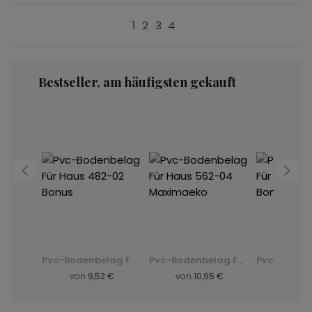
1
2
3
4
Bestseller, am häufigsten gekauft
Pvc-Bodenbelag Für Haus 562-04 Maximaeko
Pvc-Bodenbelag Für Haus 482-02 Bonus
Pvc-Bodenbelag Für Haus 562-04 Maximaeko
5 €
von
9,52 €
von
10,95 €
von
9,