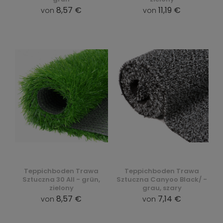
8,57 €
11,19 €
von
von
Teppichboden Trawa
Teppichboden Trawa
Sztuczna 30 All - grün,
Sztuczna Canyoo Black/ -
zielony
grau, szary
8,57 €
7,14 €
von
von