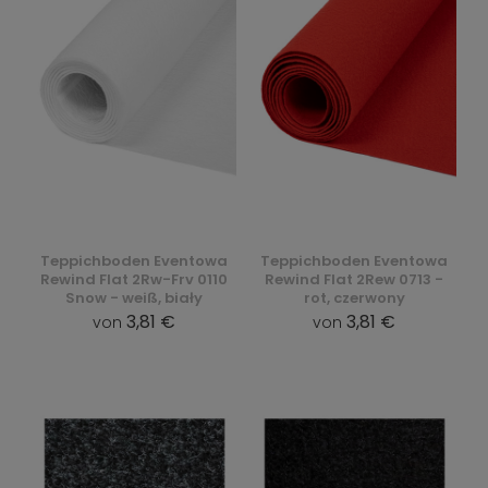
Teppichboden Eventowa
Teppichboden Eventowa
Rewind Flat 2Rw-Frv 0110
Rewind Flat 2Rew 0713 -
Snow - weiß, biały
rot, czerwony
3,81 €
3,81 €
von
von