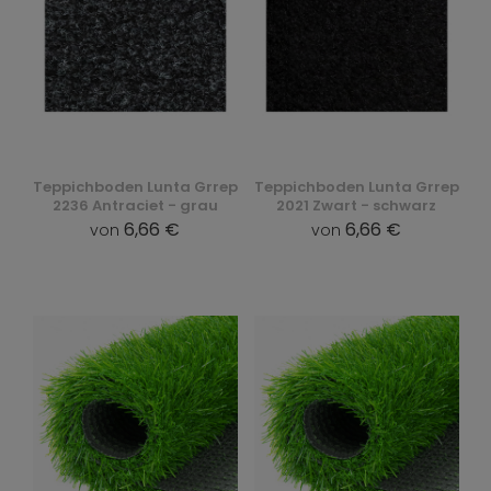
Teppichboden Lunta Grrep
Teppichboden Lunta Grrep
2236 Antraciet - grau
2021 Zwart - schwarz
6,66 €
6,66 €
von
von