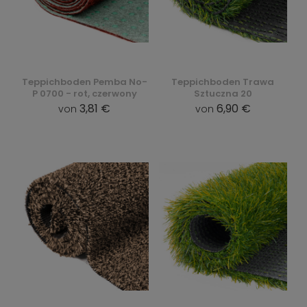
Teppichboden Pemba No-
Teppichboden Trawa
P 0700 - rot, czerwony
Sztuczna 20
3,81 €
6,90 €
von
von