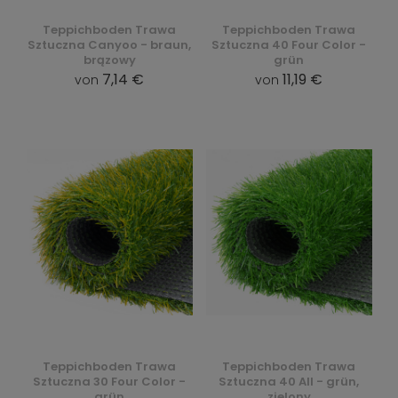
Teppichboden Trawa
Teppichboden Trawa
Sztuczna Canyoo - braun,
Sztuczna 40 Four Color -
brązowy
grün
7,14 €
11,19 €
von
von
Teppichboden Trawa
Teppichboden Trawa
Sztuczna 30 Four Color -
Sztuczna 40 All - grün,
grün
zielony