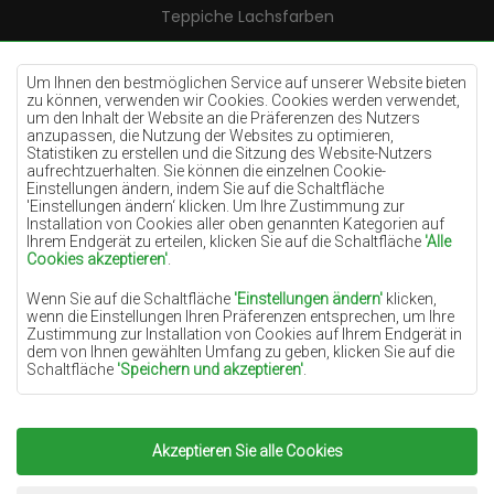
Teppiche Lachsfarben
Teppiche Cremefarben
Teppiche Lilac
Um Ihnen den bestmöglichen Service auf unserer Website bieten
zu können, verwenden wir Cookies. Cookies werden verwendet,
Teppiche Gelb
um den Inhalt der Website an die Präferenzen des Nutzers
anzupassen, die Nutzung der Websites zu optimieren,
Teppiche Pfefferminz
Statistiken zu erstellen und die Sitzung des Website-Nutzers
aufrechtzuerhalten. Sie können die einzelnen Cookie-
Teppiche Blau
Einstellungen ändern, indem Sie auf die Schaltfläche
'Einstellungen ändern‘ klicken. Um Ihre Zustimmung zur
Teppiche Orange
Installation von Cookies aller oben genannten Kategorien auf
Teppiche Rosa
Ihrem Endgerät zu erteilen, klicken Sie auf die Schaltfläche
'Alle
Cookies akzeptieren'
.
Teppiche Grau
Wenn Sie auf die Schaltfläche
'Einstellungen ändern'
klicken,
Teppiche Terrakotte
wenn die Einstellungen Ihren Präferenzen entsprechen, um Ihre
Zustimmung zur Installation von Cookies auf Ihrem Endgerät in
Teppiche Grün
dem von Ihnen gewählten Umfang zu geben, klicken Sie auf die
Teppiche Golden
Schaltfläche
'Speichern und akzeptieren'
.
Soweit Cookies Ihre personenbezogenen Daten enthalten, ist die
Grundlage für die Verarbeitung das berechtigte Interesse des
Datenverwalters (TEPPICHECHEMEX) oder Dritter in Form der
Akzeptieren Sie alle Cookies
Copyright 2022
Teppiche Chemex.
Alle Rechte
Bereitstellung qualitativ hochwertiger Dienste auf unserer
Website und der Marketingaktivitäten des Datenverwalters und
vorbehalten.