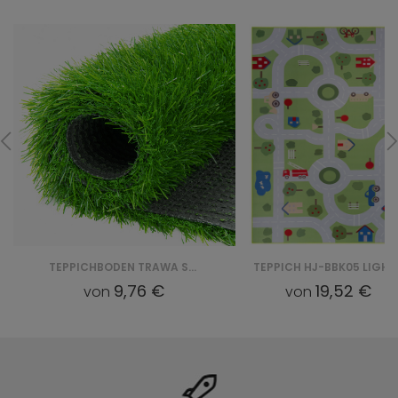
TEPPICHBODEN TRAWA SZTUCZNA ZIELONA 40MM
TEPPICH HJ
9,76 €
19,52 €
von
von