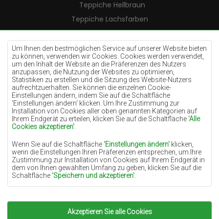
Teppiche Hellbraun
Teppiche Lachsfarben
Teppiche Cremefarben
Teppiche Lilac
Um Ihnen den bestmöglichen Service auf unserer Website bieten
zu können, verwenden wir Cookies. Cookies werden verwendet,
Teppiche Gelb
um den Inhalt der Website an die Präferenzen des Nutzers
anzupassen, die Nutzung der Websites zu optimieren,
Teppiche Pfefferminz
Statistiken zu erstellen und die Sitzung des Website-Nutzers
aufrechtzuerhalten. Sie können die einzelnen Cookie-
Teppiche Blau
Einstellungen ändern, indem Sie auf die Schaltfläche
'Einstellungen ändern‘ klicken. Um Ihre Zustimmung zur
Teppiche Orange
Installation von Cookies aller oben genannten Kategorien auf
Teppiche Rosa
Ihrem Endgerät zu erteilen, klicken Sie auf die Schaltfläche
'Alle
Cookies akzeptieren'
.
Teppiche Grau
Wenn Sie auf die Schaltfläche
'Einstellungen ändern'
klicken,
Teppiche Terrakotte
wenn die Einstellungen Ihren Präferenzen entsprechen, um Ihre
Zustimmung zur Installation von Cookies auf Ihrem Endgerät in
Teppiche Grün
dem von Ihnen gewählten Umfang zu geben, klicken Sie auf die
Teppiche Golden
Schaltfläche
'Speichern und akzeptieren'
.
Soweit Cookies Ihre personenbezogenen Daten enthalten, ist die
Grundlage für die Verarbeitung das berechtigte Interesse des
Datenverwalters (TEPPICHECHEMEX) oder Dritter in Form der
Akzeptieren Sie alle Cookies
Copyright 2022
Teppiche Chemex.
Alle Rechte
Bereitstellung qualitativ hochwertiger Dienste auf unserer