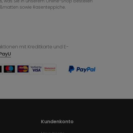
les, was Sie in unserem Online-Shop bestellen
ußmatten sowie Rasenteppiche.
tionen mit Kreditkarte und E-
PayU
Kundenkonto