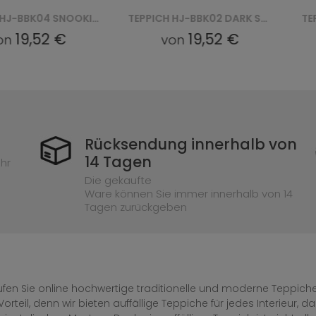
TEPPICH HJ-BBK04 SNOOKI BBK - BEŻOWY
TEPPICH HJ-BBK02 DARK SNOOKI BBK - ZIELONY
19,52 €
19,52 €
n
von
Rücksendung innerhalb von
14 Tagen
hr
Die gekaufte
Ware können Sie immer innerhalb von 14
Tagen zurückgeben
fen Sie online hochwertige traditionelle und moderne Teppiche 
Vorteil, denn wir bieten auffällige Teppiche für jedes Interieur