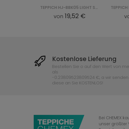
TEPPICH HJ-BBK07 SNOOKI BBK - GRANATOWY
TEPPICH HJ-BBK05 LIGHT SNOOKI BBK - ZIELONY
52 €
19,52 €
von
vo
Kostenlose Lieferung
Bestellen Sie o auf den Wert von me
als
-0.23809523809524 €, a wir senden
diese an Sie KOSTENLOS!
Bei CHEMEX kau
unser größter 