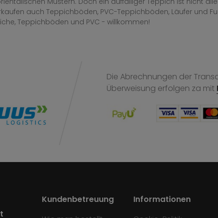
rientalischen Mustern. Doch ein auffälliger Teppich ist nicht al
erkaufen auch Teppichböden, PVC-Teppichböden, Läufer und F
iche, Teppichböden und PVC - willkommen!
Die Abrechnungen der Transak
Überweisung
erfolgen za mit
Kundenbetreuung
Informationen
t