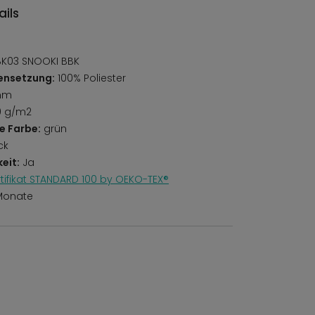
ils
K03 SNOOKI BBK
ensetzung:
100% Poliester
mm
0 g/m2
e Farbe:
grün
ck
eit:
Ja
rtifikat STANDARD 100 by OEKO-TEX®
Monate