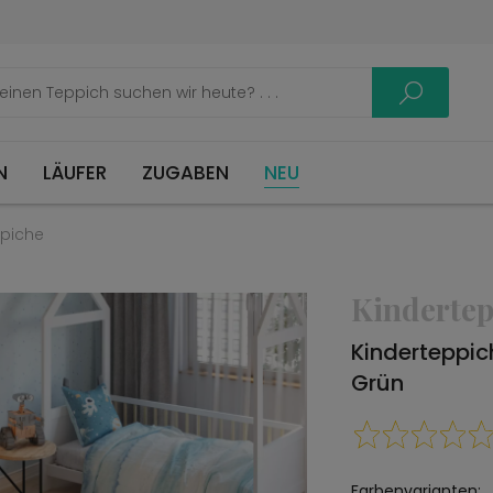
LÄUFER
ZUGABEN
NEU
ppiche
Kindertep
Kinderteppi
Grün
Farbenvarianten: