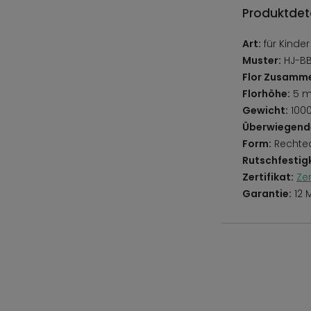
Produktdeta
Art:
für Kinder
Muster:
HJ-BB
Flor Zusamm
Florhöhe:
5 
Gewicht:
100
Überwiegend
Form:
Rechte
Rutschfestigk
Zertifikat:
Ze
Garantie:
12 