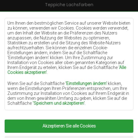
Teppiche Lachsfarben
Teppiche Cremefarben
Teppiche Lilac
Um Ihnen den bestmöglichen Service auf unserer Website bieten
zu können, verwenden wir Cookies. Cookies werden verwendet,
Teppiche Gelb
um den Inhalt der Website an die Präferenzen des Nutzers
anzupassen, die Nutzung der Websites zu optimieren,
Teppiche Pfefferminz
Statistiken zu erstellen und die Sitzung des Website-Nutzers
aufrechtzuerhalten. Sie können die einzelnen Cookie-
Teppiche Blau
Einstellungen ändern, indem Sie auf die Schaltfläche
'Einstellungen ändern‘ klicken. Um Ihre Zustimmung zur
Teppiche Orange
Installation von Cookies aller oben genannten Kategorien auf
Teppiche Rosa
Ihrem Endgerät zu erteilen, klicken Sie auf die Schaltfläche
'Alle
Cookies akzeptieren'
.
Teppiche Grau
Wenn Sie auf die Schaltfläche
'Einstellungen ändern'
klicken,
Teppiche Terrakotte
wenn die Einstellungen Ihren Präferenzen entsprechen, um Ihre
Zustimmung zur Installation von Cookies auf Ihrem Endgerät in
Teppiche Grün
dem von Ihnen gewählten Umfang zu geben, klicken Sie auf die
Teppiche Golden
Schaltfläche
'Speichern und akzeptieren'
.
Soweit Cookies Ihre personenbezogenen Daten enthalten, ist die
Grundlage für die Verarbeitung das berechtigte Interesse des
Datenverwalters (TEPPICHECHEMEX) oder Dritter in Form der
Akzeptieren Sie alle Cookies
Copyright 2022
Teppiche Chemex.
Alle Rechte
Bereitstellung qualitativ hochwertiger Dienste auf unserer
Website und der Marketingaktivitäten des Datenverwalters und
vorbehalten.