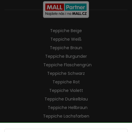
Teppiche Beige
Teppiche Weiß
Teppiche Braun
Teppiche Burgunder
Teppiche Flaschengrün
Teppiche Schwarz
Teppiche Rot
Teppiche Violett
Teppiche Dunkelblau
Teppiche Hellbraun
Teppiche Lachsfarben
Teppiche Cremefarben