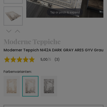
Tap or pinch to expand
Moderne Teppiche
Moderner Teppich NI42A DARK GRAY ARES GYV Grau
5,00
/5
(3)
Farbenvarianten: