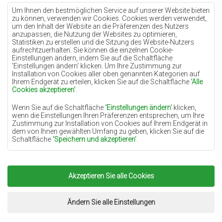
Teppiche Lilac
Um Ihnen den bestmöglichen Service auf unserer Website bieten
zu können, verwenden wir Cookies. Cookies werden verwendet,
Teppiche Gelb
um den Inhalt der Website an die Präferenzen des Nutzers
anzupassen, die Nutzung der Websites zu optimieren,
Teppiche Pfefferminz
Statistiken zu erstellen und die Sitzung des Website-Nutzers
aufrechtzuerhalten. Sie können die einzelnen Cookie-
Teppiche Blau
Einstellungen ändern, indem Sie auf die Schaltfläche
'Einstellungen ändern‘ klicken. Um Ihre Zustimmung zur
Teppiche Orange
Installation von Cookies aller oben genannten Kategorien auf
Teppiche Rosa
Ihrem Endgerät zu erteilen, klicken Sie auf die Schaltfläche
'Alle
Cookies akzeptieren'
.
Teppiche Grau
Wenn Sie auf die Schaltfläche
'Einstellungen ändern'
klicken,
Teppiche Terrakotte
wenn die Einstellungen Ihren Präferenzen entsprechen, um Ihre
Zustimmung zur Installation von Cookies auf Ihrem Endgerät in
Teppiche Grün
dem von Ihnen gewählten Umfang zu geben, klicken Sie auf die
Teppiche Golden
Schaltfläche
'Speichern und akzeptieren'
.
Soweit Cookies Ihre personenbezogenen Daten enthalten, ist die
Grundlage für die Verarbeitung das berechtigte Interesse des
Datenverwalters (TEPPICHECHEMEX) oder Dritter in Form der
Akzeptieren Sie alle Cookies
Copyright 2022
Teppiche Chemex.
Alle Rechte
Bereitstellung qualitativ hochwertiger Dienste auf unserer
Website und der Marketingaktivitäten des Datenverwalters und
vorbehalten.
seiner vertrauenswürdigen Partner.
Umsetzung:
www.dimax.pl
Ändern Sie alle Einstellungen
Mehr Informationen über die Cookies sowie die