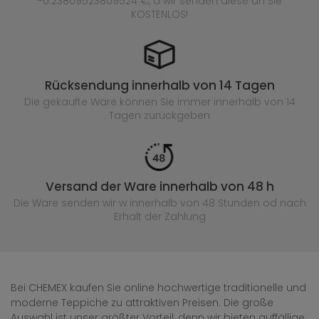
-0.23809523809524 €, a wir senden diese an Sie
KOSTENLOS!
Rücksendung innerhalb von 14 Tagen
Die gekaufte
Ware können Sie immer innerhalb von 14
Tagen zurückgeben
Versand der Ware innerhalb von 48 h
Die Ware senden wir w innerhalb von 48 Stunden
od nach
Erhalt der Zahlung
Bei CHEMEX kaufen Sie online hochwertige traditionelle und
moderne Teppiche zu attraktiven Preisen. Die große
Auswahl ist unser größter Vorteil, denn wir bieten auffällige