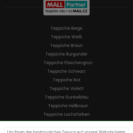
Teppiche Beige
Teppiche Weiß
Teppiche Braun
Teppiche Burgunder
Teppiche Flaschengrün
Teppiche Schwarz
Teppiche Rot
Teppiche Violett
Teppiche Dunkelblau
Teppiche Hellbraun
Teppiche Lachsfarben
Teppiche Cremefarben
Teppiche Lilac
Um Ihnen den bestmöglichen Service auf unserer Website bieten