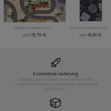
TEPPICH SCANROAD 39 (DESERT)
TEPPICH COFFEE PATTERNS 95 (BASALT)
19,76 €
18,81 €
von
von
Kostenlose Lieferung
Bestellen Sie o auf den Wert von mehr als
-0.23809523809524 €, a wir senden diese an Sie
KOSTENLOS!