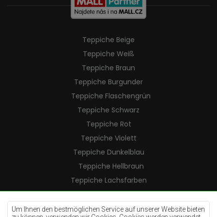
Teppiche Beige
Teppiche Weiß
Teppiche Braun
Teppiche Burgunder
Teppiche Flaschengrün
Teppiche Schwarz
Teppiche Rot
Teppiche Violett
Teppiche Dunkelblau
Teppiche Hellbraun
Teppiche Lachsfarben
Teppiche Cremefarben
Teppiche Lilac
Um Ihnen den bestmöglichen Service auf unserer Website bieten