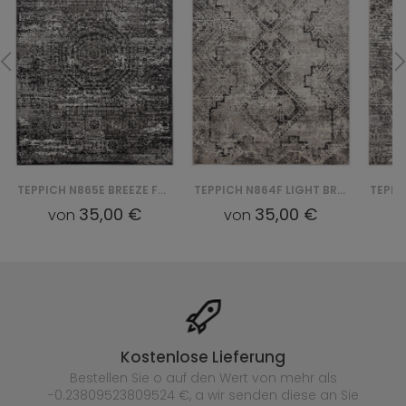
TEPPICH N865E BREEZE FVI - CZARNY
TEPPICH N864F LIGHT BREEZE FVI - SZARY
35,00 €
35,00 €
von
von
Kostenlose Lieferung
Bestellen Sie o auf den Wert von mehr als
-0.23809523809524 €, a wir senden diese an Sie