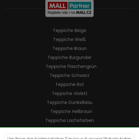
Teppiche Beige
Teppiche Weiß
Teppiche Braun
Teppiche Burgunder
Teppiche Flaschengrün
Teppiche Schwarz
Teppiche Rot
Teppiche Violett
Teppiche Dunkelblau
Teppiche Hellbraun
Teppiche Lachsfarben
Teppiche Cremefarben
Teppiche Lilac