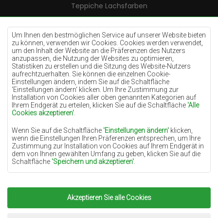
Teppiche Lachsfarben
Teppiche Cremefarben
Teppiche Lilac
Um Ihnen den bestmöglichen Service auf unserer Website bieten
zu können, verwenden wir Cookies. Cookies werden verwendet,
Teppiche Gelb
um den Inhalt der Website an die Präferenzen des Nutzers
anzupassen, die Nutzung der Websites zu optimieren,
Teppiche Pfefferminz
Statistiken zu erstellen und die Sitzung des Website-Nutzers
aufrechtzuerhalten. Sie können die einzelnen Cookie-
Teppiche Blau
Einstellungen ändern, indem Sie auf die Schaltfläche
'Einstellungen ändern‘ klicken. Um Ihre Zustimmung zur
Teppiche Orange
Installation von Cookies aller oben genannten Kategorien auf
Teppiche Rosa
Ihrem Endgerät zu erteilen, klicken Sie auf die Schaltfläche
'Alle
Cookies akzeptieren'
.
Teppiche Grau
Wenn Sie auf die Schaltfläche
'Einstellungen ändern'
klicken,
Teppiche Terrakotte
wenn die Einstellungen Ihren Präferenzen entsprechen, um Ihre
Zustimmung zur Installation von Cookies auf Ihrem Endgerät in
Teppiche Grün
dem von Ihnen gewählten Umfang zu geben, klicken Sie auf die
Teppiche Golden
Schaltfläche
'Speichern und akzeptieren'
.
Soweit Cookies Ihre personenbezogenen Daten enthalten, ist die
Grundlage für die Verarbeitung das berechtigte Interesse des
Datenverwalters (TEPPICHECHEMEX) oder Dritter in Form der
Akzeptieren Sie alle Cookies
Copyright 2022
Teppiche Chemex.
Alle Rechte
Bereitstellung qualitativ hochwertiger Dienste auf unserer
Website und der Marketingaktivitäten des Datenverwalters und
vorbehalten.