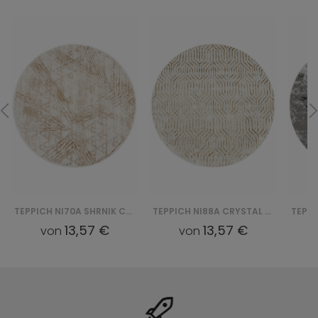
TEPPICH NI70A SHRNIK CRYSTAL HBC - KREMOWY
TEPPICH NI88A CRYSTAL GYU - BRĄZOWY
13,57 €
13,57 €
von
von