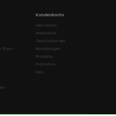
Kundenkonto
Mein Konto
Warenkorb
Geschichte der
r Shop-
Bestellungen
Produkte
Promotion
Neu
gen