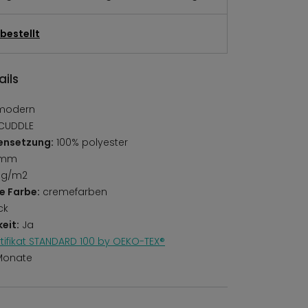
bestellt
ils
modern
CUDDLE
ensetzung:
100% polyester
 mm
 g/m2
e Farbe:
cremefarben
ck
eit:
Ja
rtifikat STANDARD 100 by OEKO-TEX®
Monate