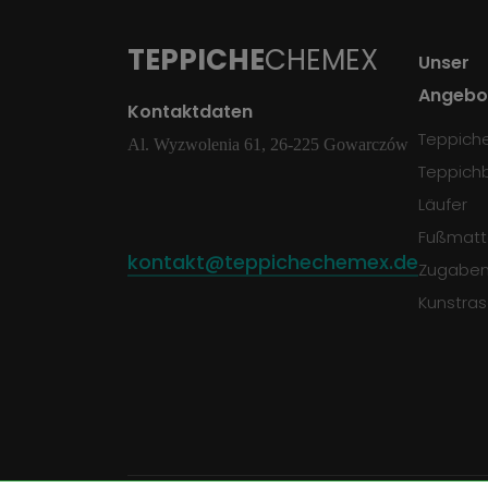
TEPPICHE
CHEMEX
Unser
Angebo
Kontaktdaten
Teppich
Al. Wyzwolenia 61, 26-225 Gowarczów
Teppich
Läufer
Fußmatt
kontakt@teppichechemex.de
Zugabe
Kunstra