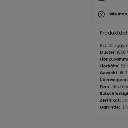
Wie man 
Produktdeta
Art:
Shaggy, 
Muster:
1000 
Flor Zusamm
Florhöhe:
25
Gewicht:
1100
Überwiegend
Form:
Rechte
Rutschfestigk
Zertifikat:
Ze
Garantie:
12 