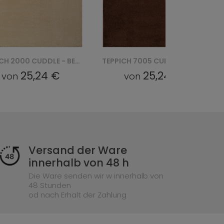
TEPPICH 7005 CUDDLE - BRĄZOWY
TEPPICH 4300 CALMA - KREMOWY
25,24 €
40,71 €
von
von
Versand der Ware
innerhalb von 48 h
Die Ware senden wir w innerhalb von
48 Stunden
od nach Erhalt der Zahlung