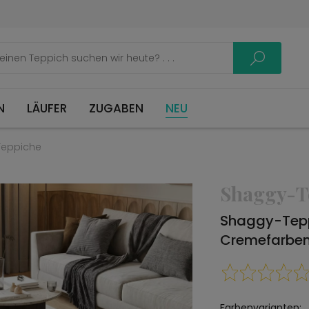
LÄUFER
ZUGABEN
NEU
Teppiche
Shaggy-T
Shaggy-Tep
Cremefarbe
Farbenvarianten: