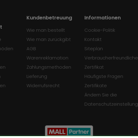
Kundenbetreuung
Informationen
t
Wie man bestellt
Cookie-Politik
e
Wie man zurückgibt
Kontakt
böden
AGB
Siteplan
Warenreklamation
Verbraucherfreundliche
en
Zahlungsmethoden
Zertifikat
n
Lieferung
Häufigste Fragen
sen
Widerrufsrecht
Zertifikate
Ändern Sie die
Datenschutzeinstellun