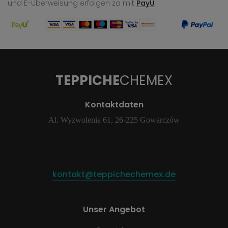
und E-Überweisung
erfolgen za mit
PayU
TEPPICHE
CHEMEX
Kontaktdaten
Al. Wyzwolenia 61, 26-225 Gowarczów
kontakt@teppichechemex.de
Unser Angebot