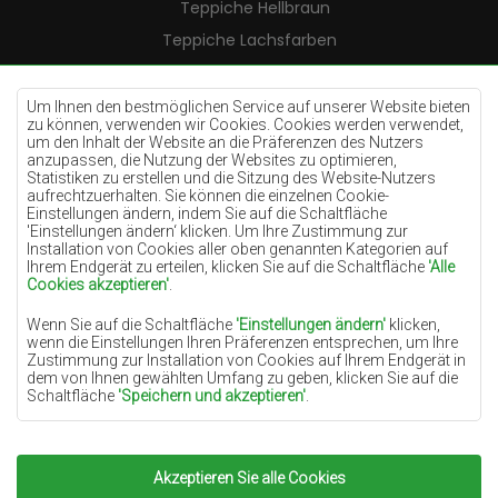
Teppiche Hellbraun
Teppiche Lachsfarben
Teppiche Cremefarben
Teppiche Lilac
Um Ihnen den bestmöglichen Service auf unserer Website bieten
zu können, verwenden wir Cookies. Cookies werden verwendet,
Teppiche Gelb
um den Inhalt der Website an die Präferenzen des Nutzers
anzupassen, die Nutzung der Websites zu optimieren,
Teppiche Pfefferminz
Statistiken zu erstellen und die Sitzung des Website-Nutzers
aufrechtzuerhalten. Sie können die einzelnen Cookie-
Teppiche Blau
Einstellungen ändern, indem Sie auf die Schaltfläche
'Einstellungen ändern‘ klicken. Um Ihre Zustimmung zur
Teppiche Orange
Installation von Cookies aller oben genannten Kategorien auf
Teppiche Rosa
Ihrem Endgerät zu erteilen, klicken Sie auf die Schaltfläche
'Alle
Cookies akzeptieren'
.
Teppiche Grau
Wenn Sie auf die Schaltfläche
'Einstellungen ändern'
klicken,
Teppiche Terrakotte
wenn die Einstellungen Ihren Präferenzen entsprechen, um Ihre
Zustimmung zur Installation von Cookies auf Ihrem Endgerät in
Teppiche Grün
dem von Ihnen gewählten Umfang zu geben, klicken Sie auf die
Teppiche Golden
Schaltfläche
'Speichern und akzeptieren'
.
Soweit Cookies Ihre personenbezogenen Daten enthalten, ist die
Grundlage für die Verarbeitung das berechtigte Interesse des
Datenverwalters (TEPPICHECHEMEX) oder Dritter in Form der
Akzeptieren Sie alle Cookies
Copyright 2022
Teppiche Chemex.
Alle Rechte
Bereitstellung qualitativ hochwertiger Dienste auf unserer