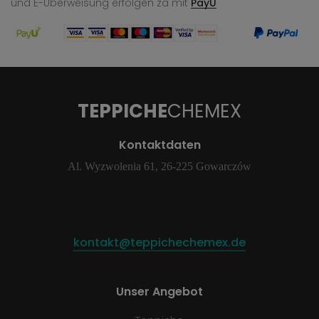
und E-Überweisung
erfolgen za mit
PayU
TEPPICHE
CHEMEX
Kontaktdaten
Al. Wyzwolenia 61, 26-225 Gowarczów
kontakt@teppichechemex.de
Unser Angebot