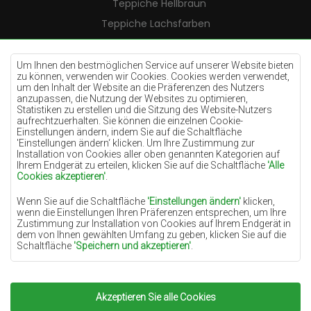
Teppiche Hellbraun
Teppiche Lachsfarben
Teppiche Cremefarben
Teppiche Lilac
Um Ihnen den bestmöglichen Service auf unserer Website bieten
zu können, verwenden wir Cookies. Cookies werden verwendet,
Teppiche Gelb
um den Inhalt der Website an die Präferenzen des Nutzers
anzupassen, die Nutzung der Websites zu optimieren,
Teppiche Pfefferminz
Statistiken zu erstellen und die Sitzung des Website-Nutzers
aufrechtzuerhalten. Sie können die einzelnen Cookie-
Teppiche Blau
Einstellungen ändern, indem Sie auf die Schaltfläche
'Einstellungen ändern‘ klicken. Um Ihre Zustimmung zur
Teppiche Orange
Installation von Cookies aller oben genannten Kategorien auf
Teppiche Rosa
Ihrem Endgerät zu erteilen, klicken Sie auf die Schaltfläche
'Alle
Cookies akzeptieren'
.
Teppiche Grau
Wenn Sie auf die Schaltfläche
'Einstellungen ändern'
klicken,
Teppiche Terrakotte
wenn die Einstellungen Ihren Präferenzen entsprechen, um Ihre
Zustimmung zur Installation von Cookies auf Ihrem Endgerät in
Teppiche Grün
dem von Ihnen gewählten Umfang zu geben, klicken Sie auf die
Teppiche Golden
Schaltfläche
'Speichern und akzeptieren'
.
Soweit Cookies Ihre personenbezogenen Daten enthalten, ist die
Grundlage für die Verarbeitung das berechtigte Interesse des
Datenverwalters (TEPPICHECHEMEX) oder Dritter in Form der
Akzeptieren Sie alle Cookies
Copyright 2022
Teppiche Chemex.
Alle Rechte
Bereitstellung qualitativ hochwertiger Dienste auf unserer