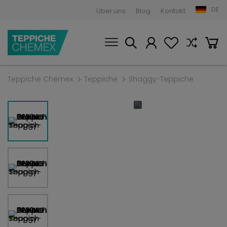
DE
Über uns
Blog
Kontakt
Teppiche Chemex
Teppiche
Shaggy-Teppiche