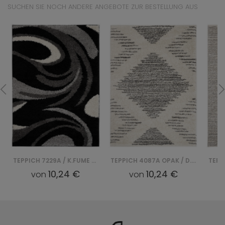
SUCHEN SIE NOCH ANDERE ANGEBOTE ZUR BESTELLUNG AUS
TEPPICH 7229A / K.FUME DELHI SFI - CZARNY
TEPPICH 4087A OPAK / D.FUME DELHI SFE
10,24 €
10,24 €
von
von