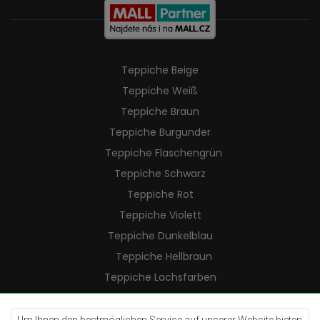
Teppiche Beige
Teppiche Weiß
Teppiche Braun
Teppiche Burgunder
Teppiche Flaschengrün
Teppiche Schwarz
Teppiche Rot
Teppiche Violett
Teppiche Dunkelblau
Teppiche Hellbraun
Teppiche Lachsfarben
Teppiche Cremefarben
Teppiche Lilac