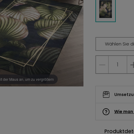
Wählen Sie d
it der Maus an, um zu vergrößern
Umsetzun
Wie man 
Produktdeta