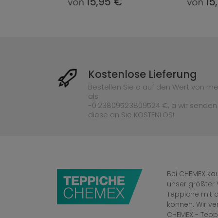
95 €
15,95 €
von
vo
Kostenlose Lieferung
Bestellen Sie o auf den Wert von me
als
-0.23809523809524 €, a wir senden
diese an Sie KOSTENLOS!
Bei CHEMEX kau
unser größter 
Teppiche mit o
können. Wir v
CHEMEX - Tepp