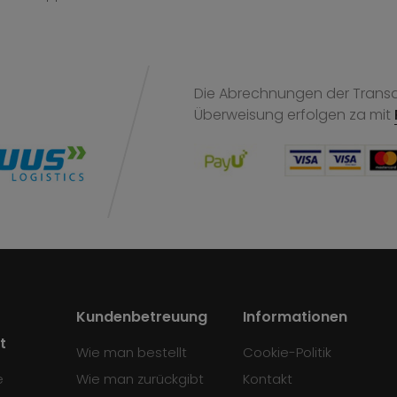
Die Abrechnungen der Transak
Überweisung
erfolgen za mit
Kundenbetreuung
Informationen
t
Wie man bestellt
Cookie-Politik
e
Wie man zurückgibt
Kontakt