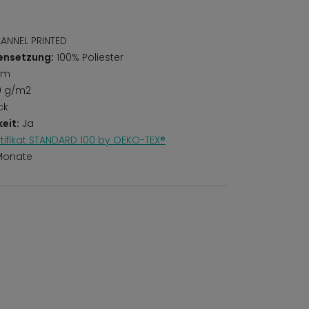
LANNEL PRINTED
ensetzung:
100% Poliester
mm
0 g/m2
ck
eit:
Ja
rtifikat STANDARD 100 by OEKO-TEX®
Monate