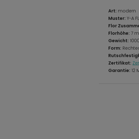
Art:
modern
Muster:
Y-A F
Flor Zusamm
Florhöhe:
7 
Gewicht:
100
Form:
Rechte
Rutschfestigk
Zertifikat:
Ze
Garantie:
12 