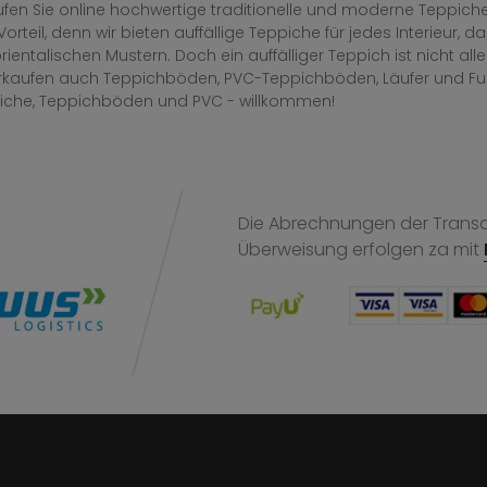
fen Sie online hochwertige traditionelle und moderne Teppiche 
Vorteil, denn wir bieten auffällige Teppiche für jedes Interieur
rientalischen Mustern. Doch ein auffälliger Teppich ist nicht al
erkaufen auch Teppichböden, PVC-Teppichböden, Läufer und F
iche, Teppichböden und PVC - willkommen!
Die Abrechnungen der Transak
Überweisung
erfolgen za mit