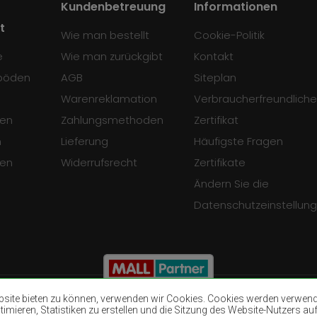
Kundenbetreuung
Informationen
t
Wie man bestellt
Cookie-Politik
e
Wie man zurückgibt
Kontakt
böden
AGB
Siteplan
Warenreklamation
Verbraucherfreundliche
en
Zahlungsmethoden
Zertifikat
n
Lieferung
Häufigste Fragen
sen
Widerrufsrecht
Zertifikate
Ändern Sie die
Datenschutzeinstellun
ite bieten zu können, verwenden wir Cookies. Cookies werden verwendet
mieren, Statistiken zu erstellen und die Sitzung des Website-Nutzers auf