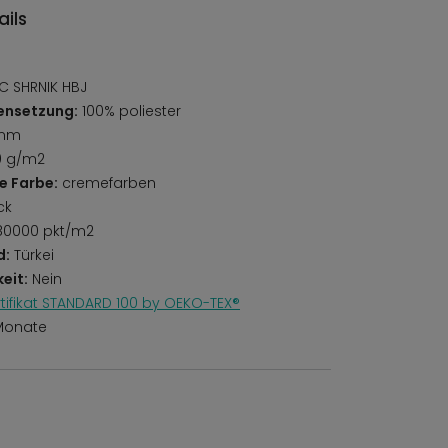
ils
 SHRNIK HBJ
ensetzung:
100% poliester
 mm
0 g/m2
e Farbe:
cremefarben
ck
0000 pkt/m2
d:
Türkei
eit:
Nein
rtifikat STANDARD 100 by OEKO-TEX®
Monate