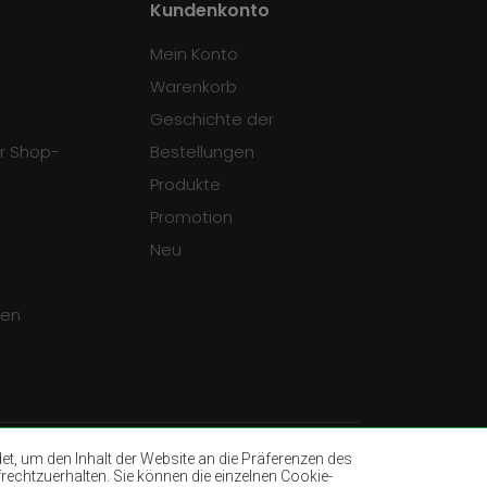
Kundenkonto
Mein Konto
Warenkorb
Geschichte der
r Shop-
Bestellungen
Produkte
Promotion
Neu
gen
, um den Inhalt der Website an die Präferenzen des
rechtzuerhalten. Sie können die einzelnen Cookie-