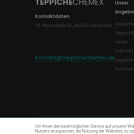
TEPPICHE
CHEMEX
Unser
Angebo
Kontaktdaten
Teppich
Al. Wyzwolenia 61, 26-225 Gowarczów
Teppich
Läufer
Fußmatt
kontakt@teppichechemex.de
Zugabe
Kunstra
Um Ihnen den bestmöglichen Service auf unserer Webs
Nutzers anzupassen, die Nutzung der Websites zu opti