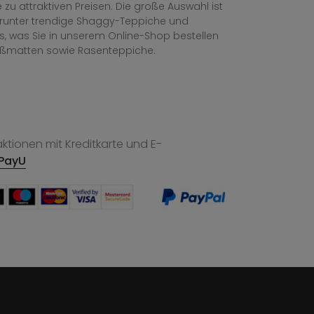
zu attraktiven Preisen. Die große Auswahl ist
, darunter trendige Shaggy-Teppiche und
les, was Sie in unserem Online-Shop bestellen
ußmatten sowie Rasenteppiche.
tionen mit Kreditkarte und E-
PayU