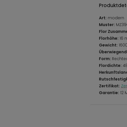
Produktdeta
Art:
modern
Muster:
MZ39C
Flor Zusamm
Florhöhe:
16
Gewicht:
160
Überwiegend
Form:
Rechte
Flordichte:
48
Herkunftslan
Rutschfestigk
Zertifikat:
Ze
Garantie:
12 