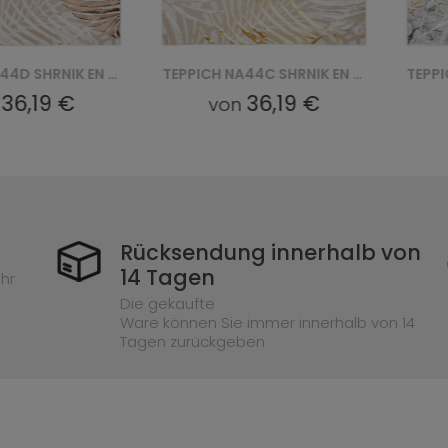
TEPPICH NA44D SHRNIK EN HBJ - KREMOWY, ZŁOTY
TEPPICH NA44C SHRNIK EN HBE - KREMOWY, ZŁOTY
36,19 €
36,19 €
n
von
Rücksendung innerhalb von
14 Tagen
hr
Die gekaufte
Ware können Sie immer innerhalb von 14
Tagen zurückgeben