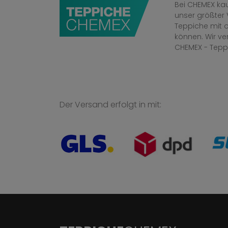
Bei CHEMEX kau
unser größter 
Teppiche mit o
können. Wir v
CHEMEX - Tepp
Der Versand erfolgt in mit: