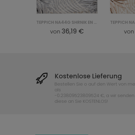
TEPPICH NA44K SHRNIK EN HBM - KREMOWY, ZŁOTY
TEPPICH NA44G SHRNIK EN HBF - KREMOWY, ZŁOTY
19 €
36,19 €
von
vo
Kostenlose Lieferung
Bestellen Sie o auf den Wert von me
als
-0.23809523809524 €, a wir senden
diese an Sie KOSTENLOS!