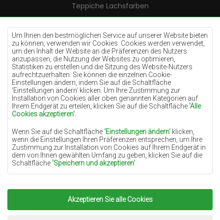
Teppiche Lachsfarben
Teppiche Cremefarben
Teppiche Lilac
Um Ihnen den bestmöglichen Service auf unserer Website bieten
zu können, verwenden wir Cookies. Cookies werden verwendet,
Teppiche Gelb
um den Inhalt der Website an die Präferenzen des Nutzers
anzupassen, die Nutzung der Websites zu optimieren,
Teppiche Pfefferminz
Statistiken zu erstellen und die Sitzung des Website-Nutzers
aufrechtzuerhalten. Sie können die einzelnen Cookie-
Teppiche Blau
Einstellungen ändern, indem Sie auf die Schaltfläche
'Einstellungen ändern‘ klicken. Um Ihre Zustimmung zur
Teppiche Orange
Installation von Cookies aller oben genannten Kategorien auf
Teppiche Rosa
Ihrem Endgerät zu erteilen, klicken Sie auf die Schaltfläche
'Alle
Cookies akzeptieren'
.
Teppiche Grau
Wenn Sie auf die Schaltfläche
'Einstellungen ändern'
klicken,
Teppiche Terrakotte
wenn die Einstellungen Ihren Präferenzen entsprechen, um Ihre
Zustimmung zur Installation von Cookies auf Ihrem Endgerät in
Teppiche Grün
dem von Ihnen gewählten Umfang zu geben, klicken Sie auf die
Teppiche Golden
Schaltfläche
'Speichern und akzeptieren'
.
Soweit Cookies Ihre personenbezogenen Daten enthalten, ist die
Grundlage für die Verarbeitung das berechtigte Interesse des
Datenverwalters (TEPPICHECHEMEX) oder Dritter in Form der
Akzeptieren Sie alle Cookies
Copyright 2022
Teppiche Chemex.
Alle Rechte
Bereitstellung qualitativ hochwertiger Dienste auf unserer
Website und der Marketingaktivitäten des Datenverwalters und
vorbehalten.