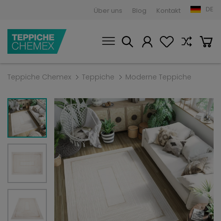
DE
Über uns
Blog
Kontakt
Teppiche Chemex
Teppiche
Moderne Teppiche