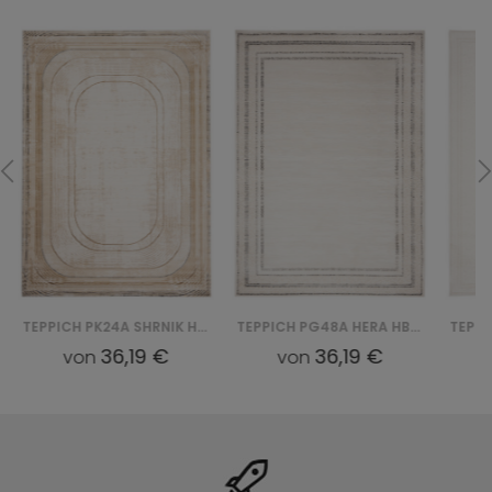
TEPPICH PK24A SHRNIK HERA HBV - KREMOWY
TEPPICH PG48A HERA HBV - BIAŁY
36,19 €
36,19 €
von
von