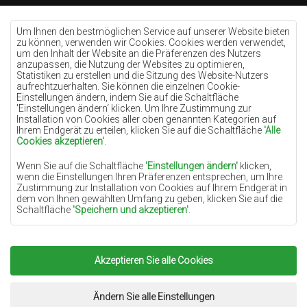
Teppiche Cremefarben
Teppiche Lilac
Um Ihnen den bestmöglichen Service auf unserer Website bieten
zu können, verwenden wir Cookies. Cookies werden verwendet,
Teppiche Gelb
um den Inhalt der Website an die Präferenzen des Nutzers
anzupassen, die Nutzung der Websites zu optimieren,
Teppiche Pfefferminz
Statistiken zu erstellen und die Sitzung des Website-Nutzers
aufrechtzuerhalten. Sie können die einzelnen Cookie-
Teppiche Blau
Einstellungen ändern, indem Sie auf die Schaltfläche
'Einstellungen ändern‘ klicken. Um Ihre Zustimmung zur
Teppiche Orange
Installation von Cookies aller oben genannten Kategorien auf
Teppiche Rosa
Ihrem Endgerät zu erteilen, klicken Sie auf die Schaltfläche
'Alle
Cookies akzeptieren'
.
Teppiche Grau
Wenn Sie auf die Schaltfläche
'Einstellungen ändern'
klicken,
Teppiche Terrakotte
wenn die Einstellungen Ihren Präferenzen entsprechen, um Ihre
Zustimmung zur Installation von Cookies auf Ihrem Endgerät in
Teppiche Grün
dem von Ihnen gewählten Umfang zu geben, klicken Sie auf die
Teppiche Golden
Schaltfläche
'Speichern und akzeptieren'
.
Soweit Cookies Ihre personenbezogenen Daten enthalten, ist die
Grundlage für die Verarbeitung das berechtigte Interesse des
Datenverwalters (TEPPICHECHEMEX) oder Dritter in Form der
Akzeptieren Sie alle Cookies
Copyright 2022
Teppiche Chemex.
Alle Rechte
Bereitstellung qualitativ hochwertiger Dienste auf unserer
Website und der Marketingaktivitäten des Datenverwalters und
vorbehalten.
seiner vertrauenswürdigen Partner.
Umsetzung:
www.dimax.pl
Ändern Sie alle Einstellungen