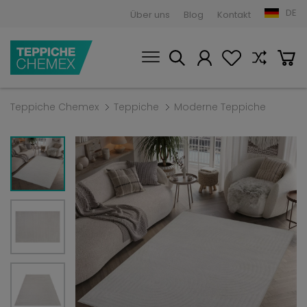
DE
Über uns
Blog
Kontakt
Teppiche Chemex
Teppiche
Moderne Teppiche