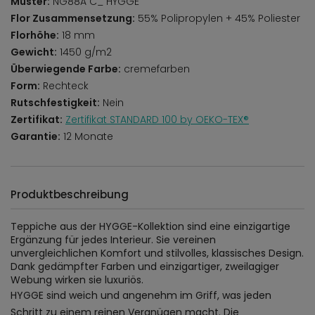
Muster:
NG88A C_ HYGGE
Flor Zusammensetzung:
55% Polipropylen + 45% Poliester
Florhöhe:
18 mm
Gewicht:
1450 g/m2
Überwiegende Farbe:
cremefarben
Form:
Rechteck
Rutschfestigkeit:
Nein
Zertifikat:
Zertifikat STANDARD 100 by OEKO-TEX®
Garantie:
12 Monate
Produktbeschreibung
Teppiche aus der HYGGE-Kollektion sind eine einzigartige
Ergänzung für jedes Interieur. Sie vereinen
unvergleichlichen Komfort und stilvolles, klassisches Design.
Dank gedämpfter Farben und einzigartiger, zweilagiger
Webung wirken sie luxuriös.
HYGGE sind weich und angenehm im Griff, was jeden
Schritt zu einem reinen Vergnügen macht. Die