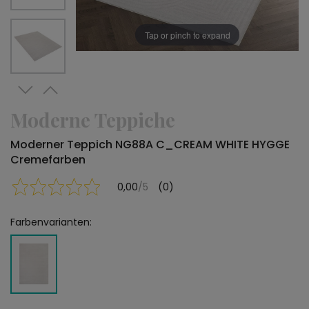
Tap or pinch to expand
Moderne Teppiche
Moderner Teppich NG88A C_CREAM WHITE HYGGE
Cremefarben
0,00
/5
(0)
Farbenvarianten: