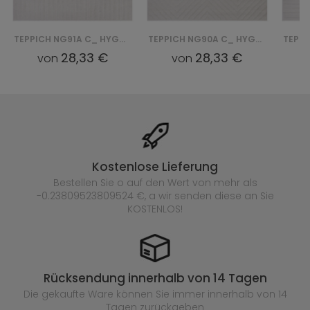
TEPPICH NG91A C_ HYGGE - KREMOWY, BIAŁY
TEPPICH NG90A C_ HYGGE - KREMOWY, BIAŁY
28,33 €
28,33 €
von
von
Kostenlose Lieferung
Bestellen Sie o auf den Wert von mehr als
-0.23809523809524 €, a wir senden diese an Sie
KOSTENLOS!
Rücksendung innerhalb von 14 Tagen
Die gekaufte
Ware können Sie immer innerhalb von 14
Tagen zurückgeben