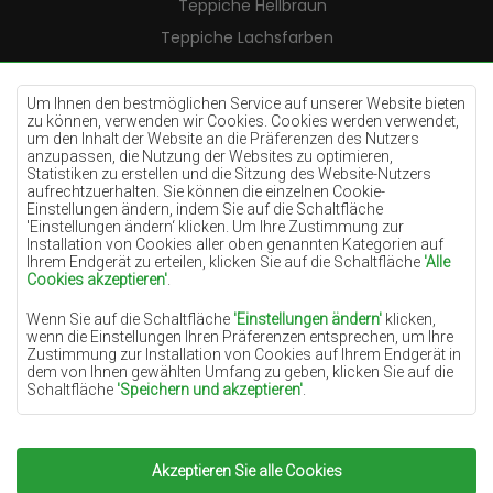
Teppiche Hellbraun
Teppiche Lachsfarben
Teppiche Cremefarben
Teppiche Lilac
Um Ihnen den bestmöglichen Service auf unserer Website bieten
zu können, verwenden wir Cookies. Cookies werden verwendet,
Teppiche Gelb
um den Inhalt der Website an die Präferenzen des Nutzers
anzupassen, die Nutzung der Websites zu optimieren,
Teppiche Pfefferminz
Statistiken zu erstellen und die Sitzung des Website-Nutzers
aufrechtzuerhalten. Sie können die einzelnen Cookie-
Teppiche Blau
Einstellungen ändern, indem Sie auf die Schaltfläche
'Einstellungen ändern‘ klicken. Um Ihre Zustimmung zur
Teppiche Orange
Installation von Cookies aller oben genannten Kategorien auf
Teppiche Rosa
Ihrem Endgerät zu erteilen, klicken Sie auf die Schaltfläche
'Alle
Cookies akzeptieren'
.
Teppiche Grau
Wenn Sie auf die Schaltfläche
'Einstellungen ändern'
klicken,
Teppiche Terrakotte
wenn die Einstellungen Ihren Präferenzen entsprechen, um Ihre
Zustimmung zur Installation von Cookies auf Ihrem Endgerät in
Teppiche Grün
dem von Ihnen gewählten Umfang zu geben, klicken Sie auf die
Teppiche Golden
Schaltfläche
'Speichern und akzeptieren'
.
Soweit Cookies Ihre personenbezogenen Daten enthalten, ist die
Grundlage für die Verarbeitung das berechtigte Interesse des
Datenverwalters (TEPPICHECHEMEX) oder Dritter in Form der
Akzeptieren Sie alle Cookies
Copyright 2022
Teppiche Chemex.
Alle Rechte
Bereitstellung qualitativ hochwertiger Dienste auf unserer