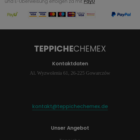
und E-Überweisung
erfolgen za mit
PayU
TEPPICHE
CHEMEX
Kontaktdaten
Al. Wyzwolenia 61, 26-225 Gowarczów
kontakt@teppichechemex.de
Unser Angebot