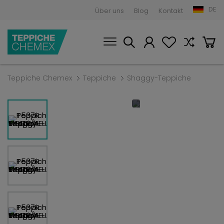
DE
Über uns
Blog
Kontakt
Teppiche Chemex
Teppiche
Shaggy-Teppiche