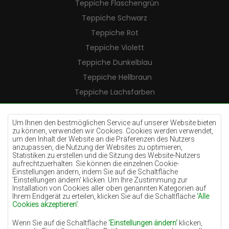
Teppiche Flaschengrün
Teppiche Schwarz
Teppiche Rot
Teppiche Violett
Teppiche Dunkelblau
Teppiche Hellbraun
Teppiche Lachsfarben
Teppiche Cremefarben
Teppiche Lilac
Um Ihnen den bestmöglichen Service auf unserer Website bieten
zu können, verwenden wir Cookies. Cookies werden verwendet,
Teppiche Gelb
um den Inhalt der Website an die Präferenzen des Nutzers
anzupassen, die Nutzung der Websites zu optimieren,
Teppiche Pfefferminz
Statistiken zu erstellen und die Sitzung des Website-Nutzers
aufrechtzuerhalten. Sie können die einzelnen Cookie-
Teppiche Blau
Einstellungen ändern, indem Sie auf die Schaltfläche
'Einstellungen ändern‘ klicken. Um Ihre Zustimmung zur
Teppiche Orange
Installation von Cookies aller oben genannten Kategorien auf
Teppiche Rosa
Ihrem Endgerät zu erteilen, klicken Sie auf die Schaltfläche
'Alle
Cookies akzeptieren'
.
Teppiche Grau
Wenn Sie auf die Schaltfläche
'Einstellungen ändern'
klicken,
Teppiche Terrakotte