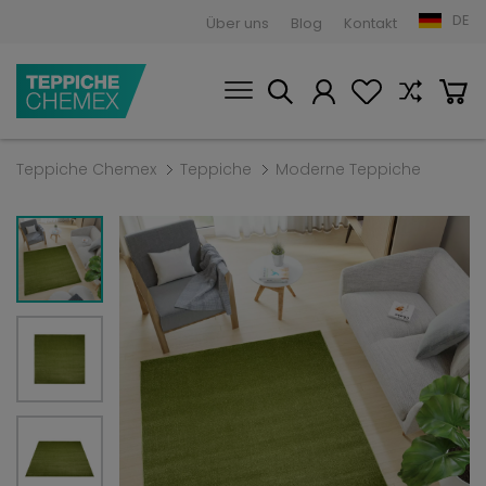
DE
Über uns
Blog
Kontakt
Teppiche Chemex
Teppiche
Moderne Teppiche