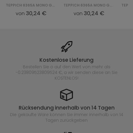
TEPPICH 6365A MONO GNH - ŻÓŁTY
TEPPICH 6365A MONO GNH - POMARAŃCZOWY
30,24 €
30,24 €
von
von
Kostenlose Lieferung
Bestellen Sie o auf den Wert von mehr als
-0.23809523809524 €, a wir senden diese an Sie
KOSTENLOS!
Rücksendung innerhalb von 14 Tagen
Die gekaufte
Ware können Sie immer innerhalb von 14
Tagen zurückgeben