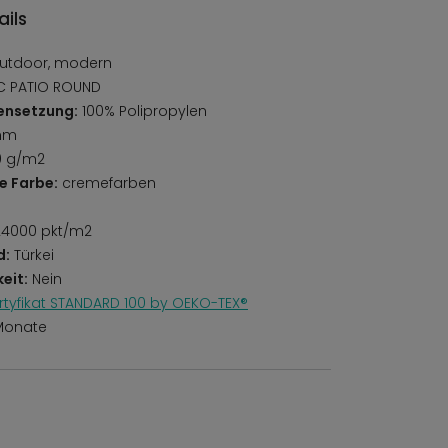
ils
utdoor, modern
 PATIO ROUND
ensetzung:
100% Polipropylen
mm
0 g/m2
e Farbe:
cremefarben
4000 pkt/m2
d:
Türkei
eit:
Nein
rtyfikat STANDARD 100 by OEKO-TEX®
Monate