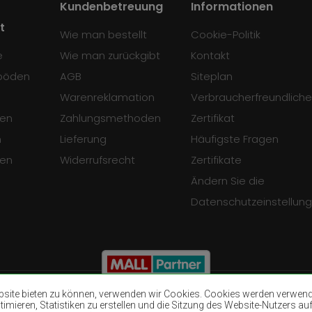
Kundenbetreuung
Informationen
t
Wie man bestellt
Cookie-Politik
e
Wie man zurückgibt
Kontakt
böden
AGB
Siteplan
Warenreklamation
Verbraucherfreundliche
en
Zahlungsmethoden
Zertifikat
n
Lieferung
Häufigste Fragen
sen
Widerrufsrecht
Zertifikate
Ändern Sie die
Datenschutzeinstellun
ite bieten zu können, verwenden wir Cookies. Cookies werden verwendet
mieren, Statistiken zu erstellen und die Sitzung des Website-Nutzers auf