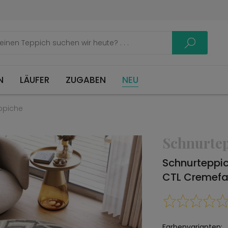
LÄUFER
ZUGABEN
NEU
ppiche
Schnurte
Schnurteppi
CTL Cremefa
Farbenvarianten: