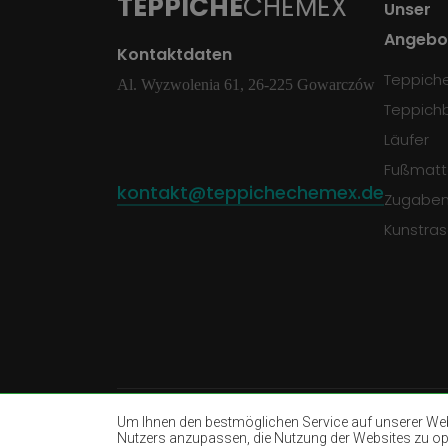
TEPPICHE
CHEMEX
Unser
Angebo
Kontaktdaten
Teppich
Al. Wyzwolenia 61, 26-225 Gowarczów
Teppich
Läufer
Fußmatt
kontakt@teppichechemex.de
Zugabe
Kunstra
Um Ihnen den bestmöglichen Service auf unserer Webs
Nutzers anzupassen, die Nutzung der Websites zu opti