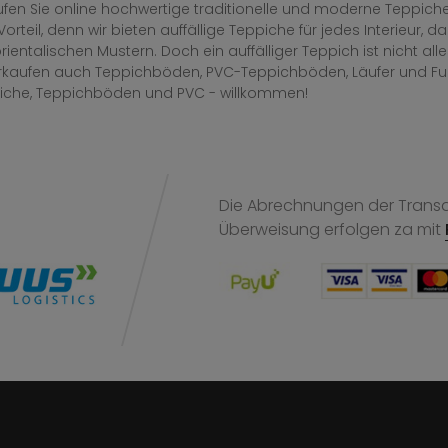
fen Sie online hochwertige traditionelle und moderne Teppiche 
Vorteil, denn wir bieten auffällige Teppiche für jedes Interieur
rientalischen Mustern. Doch ein auffälliger Teppich ist nicht al
erkaufen auch Teppichböden, PVC-Teppichböden, Läufer und F
iche, Teppichböden und PVC - willkommen!
Die Abrechnungen der Transak
Überweisung
erfolgen za mit