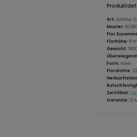
Produktdeta
Art:
Schnur, O
Muster:
ED28C
Flor Zusamm
Florhöhe:
6 
Gewicht:
150
Überwiegend
Form:
Kreis
Flordichte:
22
Herkunftslan
Rutschfestigk
Zertifikat:
Ce
Garantie:
12 