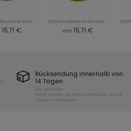
TEPPICH MN86A PATIO ROUND GJD - KREMOWY
TEPPICH EC97B PATIO ROUND FGA - SZARY
15,71 €
15,71 €
n
von
Rücksendung innerhalb von
14 Tagen
hr
Die gekaufte
Ware können Sie immer innerhalb von 14
Tagen zurückgeben