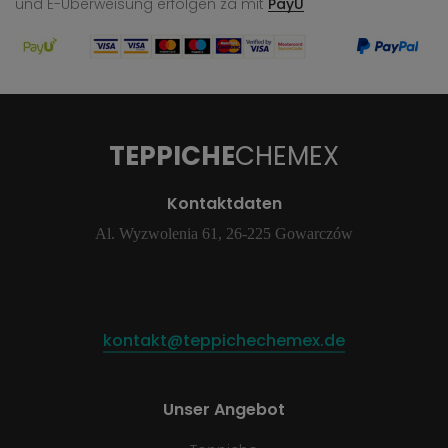
und E-Überweisung
erfolgen za mit
PayU
TEPPICHE
CHEMEX
Kontaktdaten
Al. Wyzwolenia 61, 26-225 Gowarczów
kontakt@teppichechemex.de
Unser Angebot