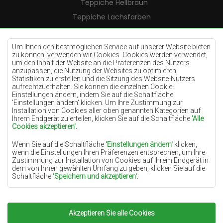
Teppiche Hellbraun
Teppiche Lachsfarben
Teppiche Cremefarben
Teppiche Lilac
Um Ihnen den bestmöglichen Service auf unserer Website bieten
zu können, verwenden wir Cookies. Cookies werden verwendet,
Teppiche Gelb
um den Inhalt der Website an die Präferenzen des Nutzers
anzupassen, die Nutzung der Websites zu optimieren,
Teppiche Pfefferminz
Statistiken zu erstellen und die Sitzung des Website-Nutzers
aufrechtzuerhalten. Sie können die einzelnen Cookie-
Teppiche Blau
Einstellungen ändern, indem Sie auf die Schaltfläche
'Einstellungen ändern‘ klicken. Um Ihre Zustimmung zur
Teppiche Orange
Installation von Cookies aller oben genannten Kategorien auf
Teppiche Rosa
Ihrem Endgerät zu erteilen, klicken Sie auf die Schaltfläche
'Alle
Cookies akzeptieren'
.
Teppiche Grau
Wenn Sie auf die Schaltfläche
'Einstellungen ändern'
klicken,
Teppiche Terrakotte
wenn die Einstellungen Ihren Präferenzen entsprechen, um Ihre
Zustimmung zur Installation von Cookies auf Ihrem Endgerät in
Teppiche Grün
dem von Ihnen gewählten Umfang zu geben, klicken Sie auf die
Teppiche Golden
Schaltfläche
'Speichern und akzeptieren'
.
Soweit Cookies Ihre personenbezogenen Daten enthalten, ist die
Grundlage für die Verarbeitung das berechtigte Interesse des
Datenverwalters (TEPPICHECHEMEX) oder Dritter in Form der
Akzeptieren Sie alle Cookies
Copyright 2022
Teppiche Chemex.
Alle Rechte
Bereitstellung qualitativ hochwertiger Dienste auf unserer