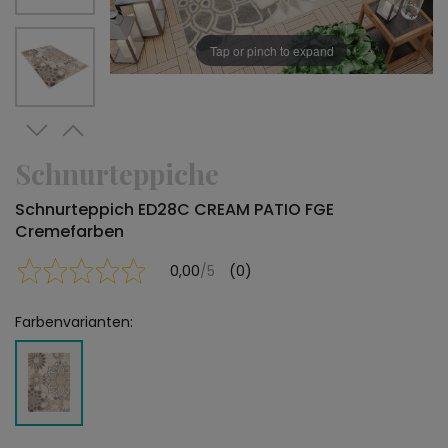
Tap or pinch to expand
Schnurteppiche
Schnurteppich ED28C CREAM PATIO FGE
Cremefarben
0,00
/5
(0)
Farbenvarianten: