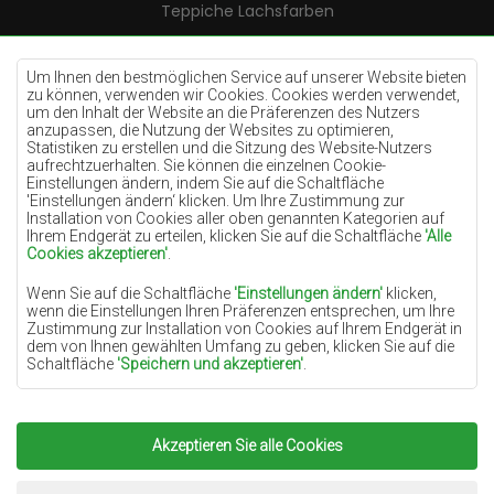
Teppiche Lachsfarben
Teppiche Cremefarben
Teppiche Lilac
Um Ihnen den bestmöglichen Service auf unserer Website bieten
zu können, verwenden wir Cookies. Cookies werden verwendet,
Teppiche Gelb
um den Inhalt der Website an die Präferenzen des Nutzers
anzupassen, die Nutzung der Websites zu optimieren,
Teppiche Pfefferminz
Statistiken zu erstellen und die Sitzung des Website-Nutzers
aufrechtzuerhalten. Sie können die einzelnen Cookie-
Teppiche Blau
Einstellungen ändern, indem Sie auf die Schaltfläche
'Einstellungen ändern‘ klicken. Um Ihre Zustimmung zur
Teppiche Orange
Installation von Cookies aller oben genannten Kategorien auf
Teppiche Rosa
Ihrem Endgerät zu erteilen, klicken Sie auf die Schaltfläche
'Alle
Cookies akzeptieren'
.
Teppiche Grau
Wenn Sie auf die Schaltfläche
'Einstellungen ändern'
klicken,
Teppiche Terrakotte
wenn die Einstellungen Ihren Präferenzen entsprechen, um Ihre
Zustimmung zur Installation von Cookies auf Ihrem Endgerät in
Teppiche Grün
dem von Ihnen gewählten Umfang zu geben, klicken Sie auf die
Teppiche Golden
Schaltfläche
'Speichern und akzeptieren'
.
Soweit Cookies Ihre personenbezogenen Daten enthalten, ist die
Grundlage für die Verarbeitung das berechtigte Interesse des
Datenverwalters (TEPPICHECHEMEX) oder Dritter in Form der
Akzeptieren Sie alle Cookies
Copyright 2022
Teppiche Chemex.
Alle Rechte
Bereitstellung qualitativ hochwertiger Dienste auf unserer
Website und der Marketingaktivitäten des Datenverwalters und
vorbehalten.
seiner vertrauenswürdigen Partner.