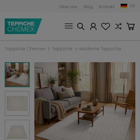
DE
Über uns
Blog
Kontakt
Teppiche Chemex
Teppiche
Moderne Teppiche