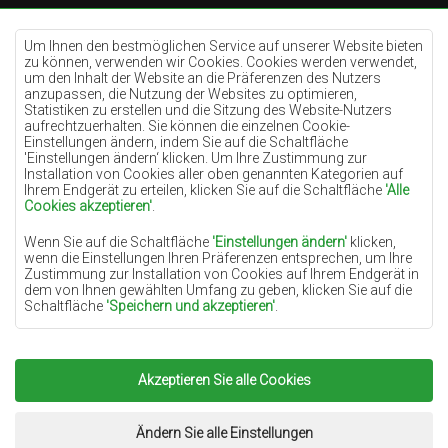
Teppiche Cremefarben
Teppiche Lilac
Um Ihnen den bestmöglichen Service auf unserer Website bieten
zu können, verwenden wir Cookies. Cookies werden verwendet,
Teppiche Gelb
um den Inhalt der Website an die Präferenzen des Nutzers
anzupassen, die Nutzung der Websites zu optimieren,
Teppiche Pfefferminz
Statistiken zu erstellen und die Sitzung des Website-Nutzers
aufrechtzuerhalten. Sie können die einzelnen Cookie-
Teppiche Blau
Einstellungen ändern, indem Sie auf die Schaltfläche
'Einstellungen ändern‘ klicken. Um Ihre Zustimmung zur
Teppiche Orange
Installation von Cookies aller oben genannten Kategorien auf
Teppiche Rosa
Ihrem Endgerät zu erteilen, klicken Sie auf die Schaltfläche
'Alle
Cookies akzeptieren'
.
Teppiche Grau
Wenn Sie auf die Schaltfläche
'Einstellungen ändern'
klicken,
Teppiche Terrakotte
wenn die Einstellungen Ihren Präferenzen entsprechen, um Ihre
Zustimmung zur Installation von Cookies auf Ihrem Endgerät in
Teppiche Grün
dem von Ihnen gewählten Umfang zu geben, klicken Sie auf die
Teppiche Golden
Schaltfläche
'Speichern und akzeptieren'
.
Soweit Cookies Ihre personenbezogenen Daten enthalten, ist die
Grundlage für die Verarbeitung das berechtigte Interesse des
Datenverwalters (TEPPICHECHEMEX) oder Dritter in Form der
Akzeptieren Sie alle Cookies
Copyright 2022
Teppiche Chemex.
Alle Rechte
Bereitstellung qualitativ hochwertiger Dienste auf unserer
Website und der Marketingaktivitäten des Datenverwalters und
vorbehalten.
seiner vertrauenswürdigen Partner.
Umsetzung:
www.dimax.pl
Ändern Sie alle Einstellungen