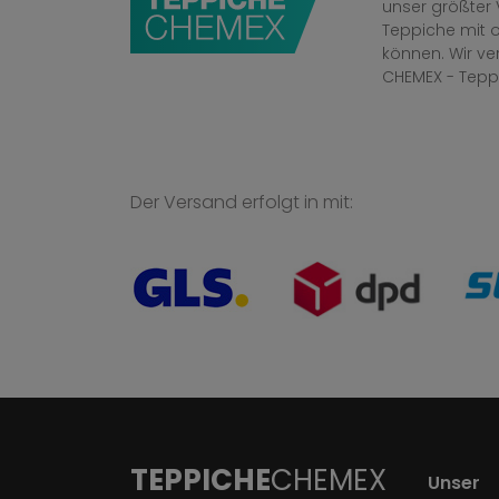
unser größter 
Teppiche mit o
können. Wir v
CHEMEX - Tepp
Der Versand erfolgt in mit:
TEPPICHE
CHEMEX
Unser