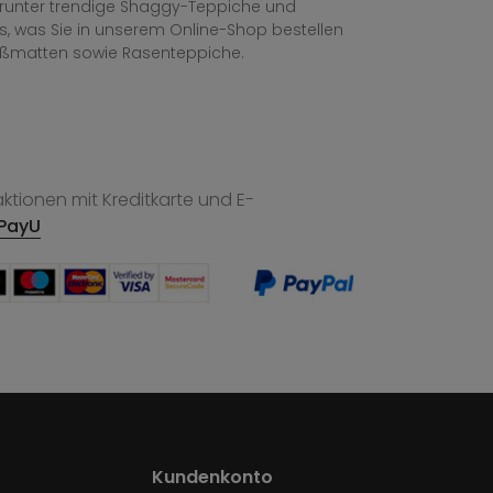
, darunter trendige Shaggy-Teppiche und
les, was Sie in unserem Online-Shop bestellen
ußmatten sowie Rasenteppiche.
tionen mit Kreditkarte und E-
PayU
Kundenkonto