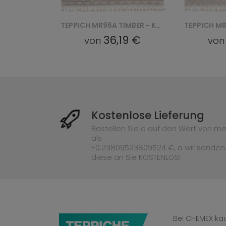
TEPPICH MR97A TIMBER - KREMOWY
TEPPICH MR96A TIMBER - KREMOWY
€
36,19 €
36
von
von
Kostenlose Lieferung
Bestellen Sie o auf den Wert von me
als
-0.23809523809524 €, a wir senden
diese an Sie KOSTENLOS!
Bei CHEMEX kau