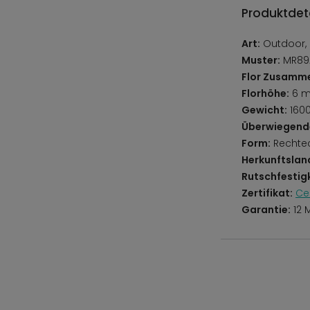
Produktdeta
Art:
Outdoor,
Muster:
MR89A
Flor Zusamm
Florhöhe:
6 
Gewicht:
160
Überwiegend
Form:
Rechte
Herkunftslan
Rutschfestigk
Zertifikat:
Ce
Garantie:
12 