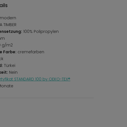
ils
 modern
 TIMBER
ensetzung:
100% Polipropylen
mm
0 g/m2
e Farbe:
cremefarben
ck
d:
Türkei
eit:
Nein
rtyfikat STANDARD 100 by OEKO-TEX®
Monate