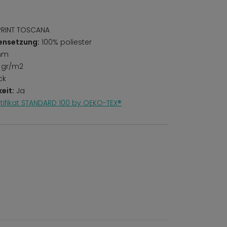
 PRINT TOSCANA
ensetzung:
100% poliester
mm
 gr/m2
ck
eit:
Ja
rtifikat STANDARD 100 by OEKO-TEX®