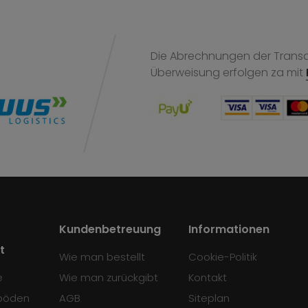
Die Abrechnungen der Transak
Überweisung
erfolgen za mit
Kundenbetreuung
Informationen
t
Wie man bestellt
Cookie-Politik
e
Wie man zurückgibt
Kontakt
böden
AGB
Siteplan