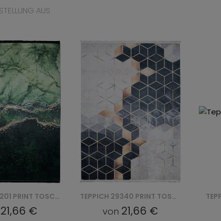
STELLUNG AUS
TEPPICH 29340 PRINT TOSCANA
TEPPICH 43850 PRINT TOSCANA
21,66 €
21,66 €
on
von