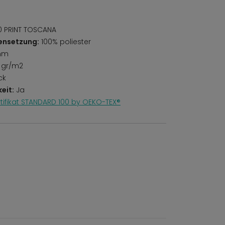
 PRINT TOSCANA
ensetzung:
100% poliester
mm
 gr/m2
ck
eit:
Ja
rtifikat STANDARD 100 by OEKO-TEX®