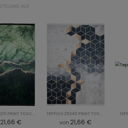
STELLUNG AUS
TEPPICH 29340 PRINT TOSCANA
TEPPICH 43850 PRINT TOSCANA
21,66 €
21,66 €
n
von