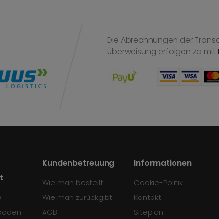
Die Abrechnungen der Transak
Überweisung
erfolgen za mit
Kundenbetreuung
Informationen
t
Wie man bestellt
Cookie-Politik
e
Wie man zurückgibt
Kontakt
böden
AGB
Siteplan