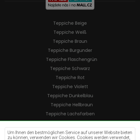
Teppiche Beige
Teppiche Weiß
Teppiche Braun
Teppiche Burgunder
Teppiche Flaschengrün
Teppiche Schwarz
Teppiche Rot
Teppiche Violett
Teppiche Dunkelblau
Teppiche Hellbraun
Teppiche Lachsfarben
Teppiche Cremefarben
Teppiche Lilac
Um Ihnen den bestmöglichen Service auf unserer Website bieten
zu können, verwenden wir Cookies. Cookies werden verwendet,