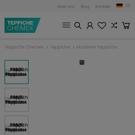
DE
Über uns
Blog
Kontakt
Teppiche Chemex
Teppiche
Moderne Teppiche