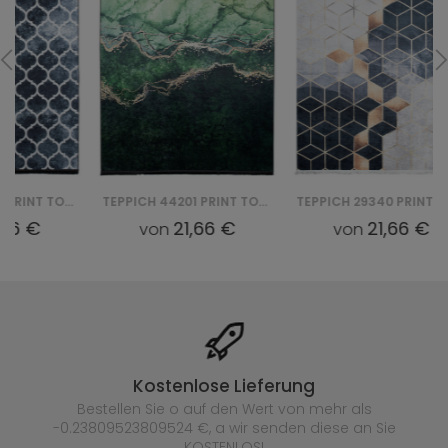
TEPPICH 44201 PRINT TOSCANA
TEPPICH 29340 PRINT TOSCANA
21,66 €
21,66 €
von
von
Kostenlose Lieferung
Bestellen Sie o auf den Wert von mehr als
-0.23809523809524 €, a wir senden diese an Sie
KOSTENLOS!