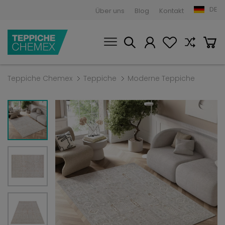
DE
Über uns
Blog
Kontakt
Teppiche Chemex
Teppiche
Moderne Teppiche