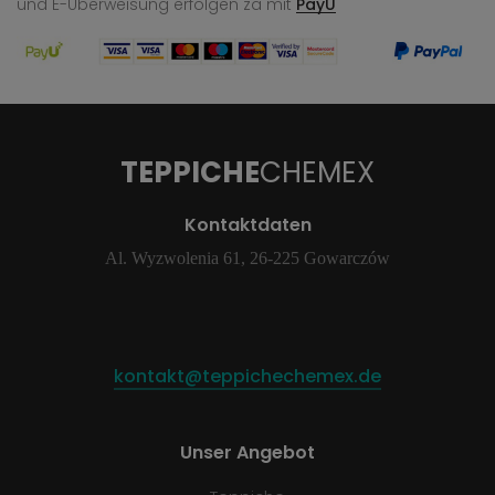
und E-Überweisung
erfolgen za mit
PayU
TEPPICHE
CHEMEX
Kontaktdaten
Al. Wyzwolenia 61, 26-225 Gowarczów
kontakt@teppichechemex.de
Unser Angebot