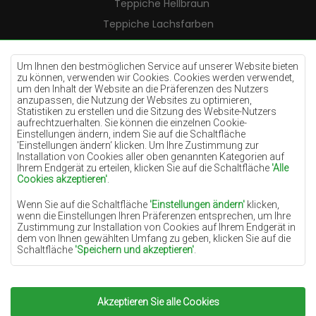
Teppiche Hellbraun
Teppiche Lachsfarben
Teppiche Cremefarben
Teppiche Lilac
Um Ihnen den bestmöglichen Service auf unserer Website bieten
zu können, verwenden wir Cookies. Cookies werden verwendet,
Teppiche Gelb
um den Inhalt der Website an die Präferenzen des Nutzers
anzupassen, die Nutzung der Websites zu optimieren,
Teppiche Pfefferminz
Statistiken zu erstellen und die Sitzung des Website-Nutzers
aufrechtzuerhalten. Sie können die einzelnen Cookie-
Teppiche Blau
Einstellungen ändern, indem Sie auf die Schaltfläche
'Einstellungen ändern‘ klicken. Um Ihre Zustimmung zur
Teppiche Orange
Installation von Cookies aller oben genannten Kategorien auf
Teppiche Rosa
Ihrem Endgerät zu erteilen, klicken Sie auf die Schaltfläche
'Alle
Cookies akzeptieren'
.
Teppiche Grau
Wenn Sie auf die Schaltfläche
'Einstellungen ändern'
klicken,
Teppiche Terrakotte
wenn die Einstellungen Ihren Präferenzen entsprechen, um Ihre
Zustimmung zur Installation von Cookies auf Ihrem Endgerät in
Teppiche Grün
dem von Ihnen gewählten Umfang zu geben, klicken Sie auf die
Teppiche Golden
Schaltfläche
'Speichern und akzeptieren'
.
Soweit Cookies Ihre personenbezogenen Daten enthalten, ist die
Grundlage für die Verarbeitung das berechtigte Interesse des
Datenverwalters (TEPPICHECHEMEX) oder Dritter in Form der
Akzeptieren Sie alle Cookies
Copyright 2022
Teppiche Chemex.
Alle Rechte
Bereitstellung qualitativ hochwertiger Dienste auf unserer