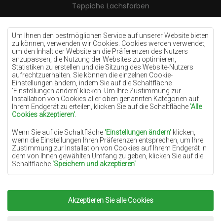
Teppiche Lachsfarben
Teppiche Cremefarben
Teppiche Lilac
Um Ihnen den bestmöglichen Service auf unserer Website bieten
zu können, verwenden wir Cookies. Cookies werden verwendet,
Teppiche Gelb
um den Inhalt der Website an die Präferenzen des Nutzers
anzupassen, die Nutzung der Websites zu optimieren,
Teppiche Pfefferminz
Statistiken zu erstellen und die Sitzung des Website-Nutzers
aufrechtzuerhalten. Sie können die einzelnen Cookie-
Teppiche Blau
Einstellungen ändern, indem Sie auf die Schaltfläche
'Einstellungen ändern‘ klicken. Um Ihre Zustimmung zur
Teppiche Orange
Installation von Cookies aller oben genannten Kategorien auf
Teppiche Rosa
Ihrem Endgerät zu erteilen, klicken Sie auf die Schaltfläche
'Alle
Cookies akzeptieren'
.
Teppiche Grau
Wenn Sie auf die Schaltfläche
'Einstellungen ändern'
klicken,
Teppiche Terrakotte
wenn die Einstellungen Ihren Präferenzen entsprechen, um Ihre
Zustimmung zur Installation von Cookies auf Ihrem Endgerät in
Teppiche Grün
dem von Ihnen gewählten Umfang zu geben, klicken Sie auf die
Teppiche Golden
Schaltfläche
'Speichern und akzeptieren'
.
Soweit Cookies Ihre personenbezogenen Daten enthalten, ist die
Grundlage für die Verarbeitung das berechtigte Interesse des
Datenverwalters (TEPPICHECHEMEX) oder Dritter in Form der
Akzeptieren Sie alle Cookies
Copyright 2022
Teppiche Chemex.
Alle Rechte
Bereitstellung qualitativ hochwertiger Dienste auf unserer
Website und der Marketingaktivitäten des Datenverwalters und
vorbehalten.