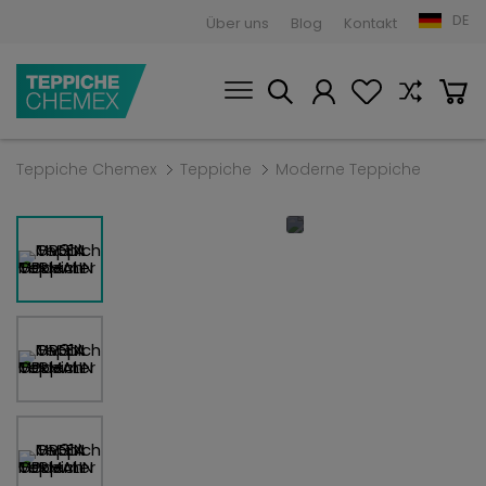
DE
Über uns
Blog
Kontakt
Teppiche Chemex
Teppiche
Moderne Teppiche