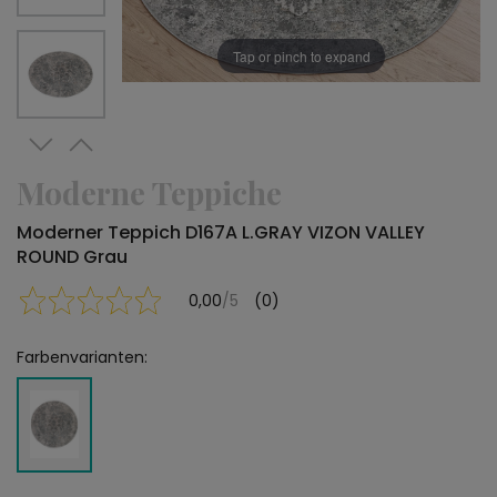
Tap or pinch to expand
Moderne Teppiche
Moderner Teppich D167A L.GRAY VIZON VALLEY
ROUND Grau
0,00
/5
(0)
Farbenvarianten: