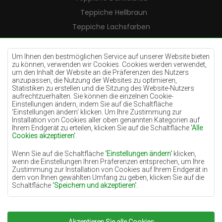
Teppiche Hellbraun
Teppiche Lachsfarben
Teppiche Cremefarben
Teppiche Lilac
Um Ihnen den bestmöglichen Service auf unserer Website bieten
zu können, verwenden wir Cookies. Cookies werden verwendet,
Teppiche Gelb
um den Inhalt der Website an die Präferenzen des Nutzers
anzupassen, die Nutzung der Websites zu optimieren,
Teppiche Pfefferminz
Statistiken zu erstellen und die Sitzung des Website-Nutzers
aufrechtzuerhalten. Sie können die einzelnen Cookie-
Teppiche Blau
Einstellungen ändern, indem Sie auf die Schaltfläche
'Einstellungen ändern‘ klicken. Um Ihre Zustimmung zur
Teppiche Orange
Installation von Cookies aller oben genannten Kategorien auf
Teppiche Rosa
Ihrem Endgerät zu erteilen, klicken Sie auf die Schaltfläche
'Alle
Cookies akzeptieren'
.
Teppiche Grau
Wenn Sie auf die Schaltfläche
'Einstellungen ändern'
klicken,
Teppiche Terrakotte
wenn die Einstellungen Ihren Präferenzen entsprechen, um Ihre
Zustimmung zur Installation von Cookies auf Ihrem Endgerät in
Teppiche Grün
dem von Ihnen gewählten Umfang zu geben, klicken Sie auf die
Teppiche Golden
Schaltfläche
'Speichern und akzeptieren'
.
Soweit Cookies Ihre personenbezogenen Daten enthalten, ist die
Grundlage für die Verarbeitung das berechtigte Interesse des
Datenverwalters (TEPPICHECHEMEX) oder Dritter in Form der