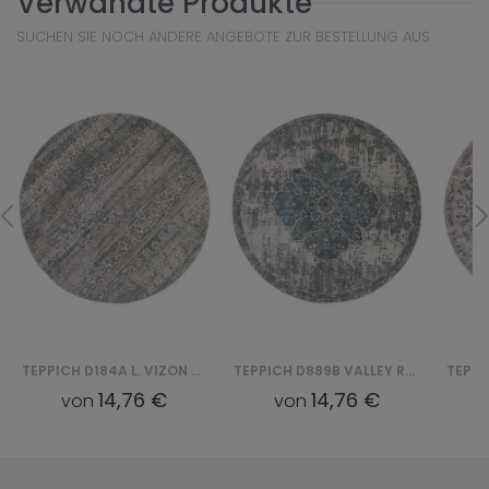
Verwandte Produkte
SUCHEN SIE NOCH ANDERE ANGEBOTE ZUR BESTELLUNG AUS
TEPPICH D184A L. VIZON VALLEY ROUND - SZARY
TEPPICH D889B VALLEY ROUND - NIEBIESKI, BIAŁY
14,76 €
14,76 €
von
von