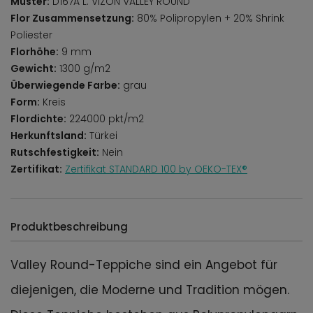
Muster:
D167A L. VIZON VALLEY ROUND
Flor Zusammensetzung:
80% Polipropylen + 20% Shrink
Poliester
Florhöhe:
9 mm
Gewicht:
1300 g/m2
Überwiegende Farbe:
grau
Form:
Kreis
Flordichte:
224000 pkt/m2
Herkunftsland:
Türkei
Rutschfestigkeit:
Nein
Zertifikat:
Zertifikat STANDARD 100 by OEKO-TEX®
Produktbeschreibung
Valley Round-Teppiche sind ein Angebot für
diejenigen, die Moderne und Tradition mögen.