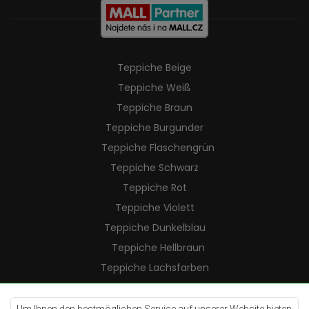
Teppiche Beige
Teppiche Weiß
Teppiche Braun
Teppiche Burgunder
Teppiche Flaschengrün
Teppiche Schwarz
Teppiche Rot
Teppiche Violett
Teppiche Dunkelblau
Teppiche Hellbraun
Teppiche Lachsfarben
Teppiche Cremefarben
Teppiche Lilac