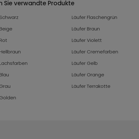
n Sie verwandte Produkte
 Schwarz
Läufer Flaschengrün
 Beige
Läufer Braun
 Rot
Läufer Violett
 Hellbraun
Läufer Cremefarben
 Lachsfarben
Läufer Gelb
Blau
Läufer Orange
 Grau
Läufer Terrakotte
 Golden