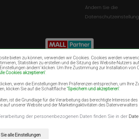
Ändern Sie die
Datenschutzeinstellun
ite bieten zu können, verwenden wir Cookies. Cookies werden verwendet
mieren, Statistiken zu erstellen und die Sitzung des Website-Nutzers auf
 'Einstellungen ändern‘ klicken. Um Ihre Zustimmung zur Installation von
Teppiche Braun
Teppiche Burgu
Alle Cookies akzeptieren'
.
Teppiche Violett
Teppiche Dunke
licken, wenn die Einstellungen Ihren Präferenzen entsprechen, um Ihre 
efarben
Teppiche Lilac
Teppiche Gelb
, klicken Sie auf die Schaltfläche
'Speichern und akzeptieren'
.
ge
Teppiche Rosa
Teppiche Grau
en, ist die Grundlage für die Verarbeitung das berechtigte Interesse d
en
ste auf unserer Website und der Marketingaktivitäten des Datenverwalters
Verarbeitung der personenbezogenen Daten finden Sie in der
Date
te vorbehalten.
Sie alle Einstellungen