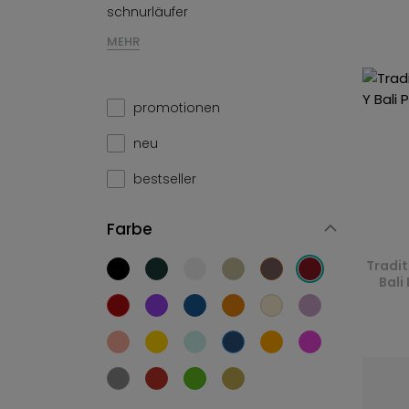
schnurläufer
MEHR
promotionen
neu
bestseller
Farbe
Tradit
Bali