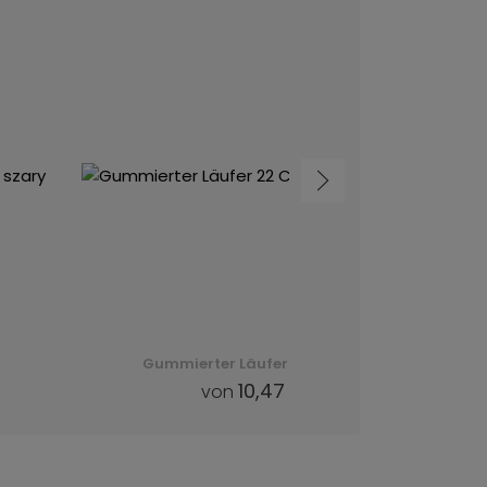
Gummierter Läufer 22 Cheops (Forest) -
10,47 €
von