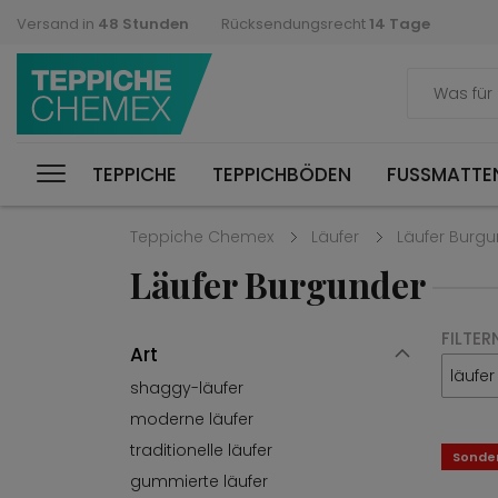
Versand in
48 Stunden
Rücksendungsrecht
14 Tage
TEPPICHE
TEPPICHBÖDEN
FUSSMATTEN
Teppiche Chemex
Läufer
Läufer Burg
Läufer Burgunder
FILTER
Art
läufe
shaggy-läufer
moderne läufer
traditionelle läufer
Sonde
gummierte läufer