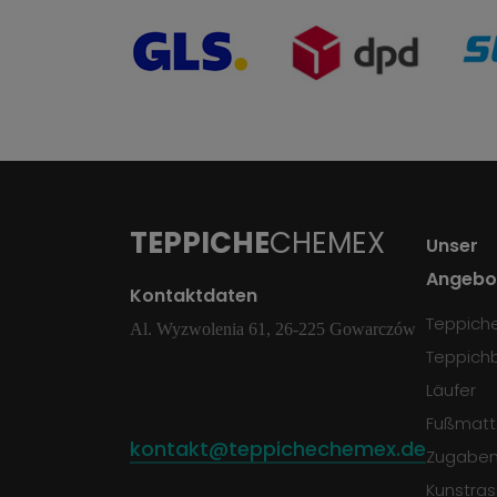
TEPPICHE
CHEMEX
Unser
Angebo
Kontaktdaten
Teppich
Al. Wyzwolenia 61, 26-225 Gowarczów
Teppich
Läufer
Fußmatt
kontakt@teppichechemex.de
Zugabe
Kunstra