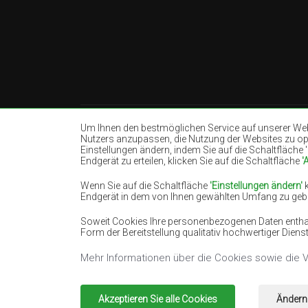
Um Ihnen den bestmöglichen Service auf unserer Webs
Nutzers anzupassen, die Nutzung der Websites zu opti
Einstellungen ändern, indem Sie auf die Schaltfläche
Teppiche Beige
Teppiche Weiß
Endgerät zu erteilen, klicken Sie auf die Schaltfläche
'
Teppiche Schwarz
Teppiche Rot
Wenn Sie auf die Schaltfläche
'Einstellungen ändern'
k
Teppiche Lachsfarben
Teppiche Crem
Endgerät in dem von Ihnen gewählten Umfang zu geben
Teppiche Blau
Teppiche Oran
Soweit Cookies Ihre personenbezogenen Daten enthalt
Teppiche Grün
Teppiche Gold
Form der Bereitstellung qualitativ hochwertiger Dien
Mehr Informationen über die Cookies sowie die 
Copyright 2022
Teppiche Chemex.
Alle Rech
Akzeptieren Sie alle Cookies
Ändern 