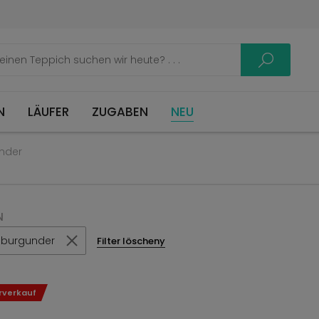
LÄUFER
ZUGABEN
NEU
under
N
r burgunder
Filter löscheny
rverkauf