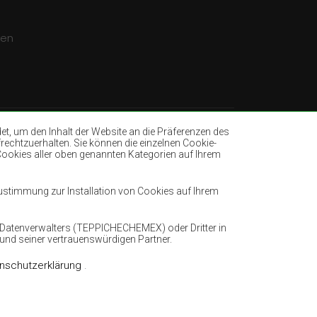
gen
, um den Inhalt der Website an die Präferenzen des
rechtzuerhalten. Sie können die einzelnen Cookie-
 Cookies aller oben genannten Kategorien auf Ihrem
nder
Teppiche Flaschengrün
lblau
Teppiche Hellbraun
Zustimmung zur Installation von Cookies auf Ihrem
Teppiche Pfefferminz
Teppiche Terrakotte
es Datenverwalters (TEPPICHECHEMEX) oder Dritter in
 und seiner vertrauenswürdigen Partner.
nschutzerklärung
.
Umsetzung:
www.dimax.pl