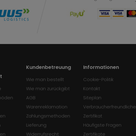
Kundenbetreuung
Informationen
t
Wie man bestellt
Cookie-Politik
e
Wie man zurückgibt
Kontakt
böden
AGB
Siteplan
Warenreklamation
Verbraucherfreundliche
en
Zahlungsmethoden
Zertifikat
n
Lieferung
Häufigste Fragen
sen
Widerrufsrecht
Zertifikate