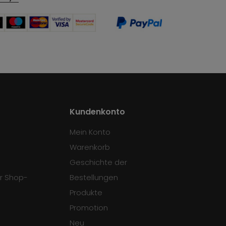
Kundenkonto
Mein Konto
Warenkorb
Geschichte der
r Shop-
Bestellungen
Produkte
Promotion
Neu