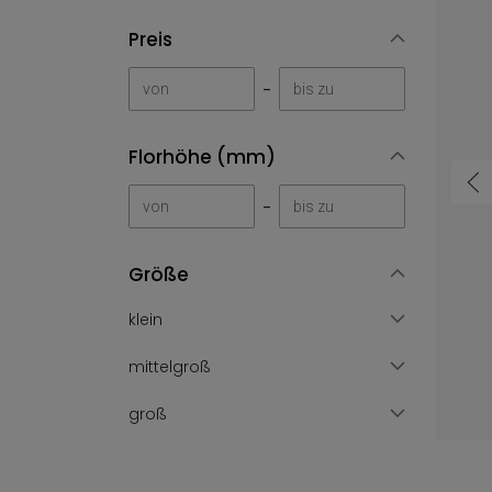
Preis
-
Florhöhe (mm)
-
Größe
klein
mittelgroß
Gummierter Läufer 10 Cheops ( ) - Bordo - rot, czerwony
10,47 €
von
groß