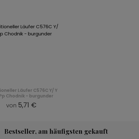
ioneller Läufer C576C Y/ Y
 Pp Chodnik - burgunder
5,71 €
von
Bestseller, am häufigsten gekauft