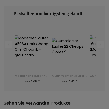
Bestseller, am häufigsten gekauft
Gummierter Läufer 10 Cheops ( ) - Bordo - rot, czerwony
Moderner Läufer 4596A Dark Cheap Crm Chodnik - grau, szary
Gummierter Läufer 22 Cheops (Forest) -
 €
von
9,05 €
von
10,47 €
von
10
Sehen Sie verwandte Produkte