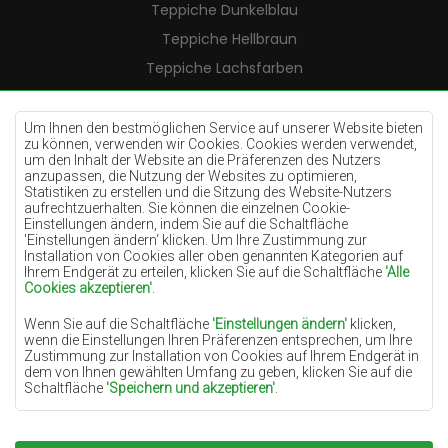
Teppiche Dunkelblau
Teppiche Hellbraun
Teppiche Lachsfarben
Teppiche Cremefarben
Teppiche Lilac
Um Ihnen den bestmöglichen Service auf unserer Website bieten
zu können, verwenden wir Cookies. Cookies werden verwendet,
Teppiche Gelb
um den Inhalt der Website an die Präferenzen des Nutzers
anzupassen, die Nutzung der Websites zu optimieren,
Teppiche Pfefferminz
Statistiken zu erstellen und die Sitzung des Website-Nutzers
aufrechtzuerhalten. Sie können die einzelnen Cookie-
Teppiche Blau
Einstellungen ändern, indem Sie auf die Schaltfläche
'Einstellungen ändern‘ klicken. Um Ihre Zustimmung zur
Teppiche Orange
Installation von Cookies aller oben genannten Kategorien auf
Teppiche Rosa
Ihrem Endgerät zu erteilen, klicken Sie auf die Schaltfläche
'Alle
Cookies akzeptieren'
.
Teppiche Grau
Wenn Sie auf die Schaltfläche
'Einstellungen ändern'
klicken,
Teppiche Terrakotte
wenn die Einstellungen Ihren Präferenzen entsprechen, um Ihre
Zustimmung zur Installation von Cookies auf Ihrem Endgerät in
Teppiche Grün
dem von Ihnen gewählten Umfang zu geben, klicken Sie auf die
Teppiche Golden
Schaltfläche
'Speichern und akzeptieren'
.
Soweit Cookies Ihre personenbezogenen Daten enthalten, ist die
Grundlage für die Verarbeitung das berechtigte Interesse des